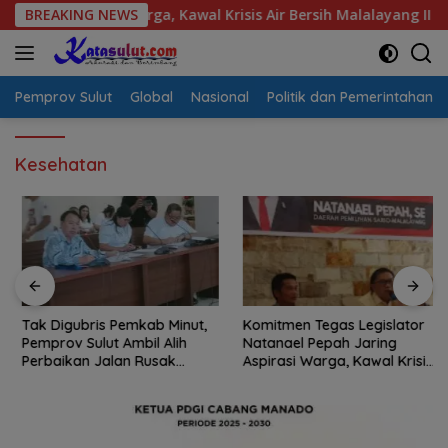
Langsung
pirasi Warga, Kawal Krisis Air Bersih Malalayang II Hingga Per
BREAKING NEWS
ke
konten
Pemprov Sulut
Global
Nasional
Politik dan Pemerintahan
Kesehatan
Tak Digubris Pemkab Minut,
Komitmen Tegas Legislator
Pemprov Sulut Ambil Alih
Natanael Pepah Jaring
Perbaikan Jalan Rusak
Aspirasi Warga, Kawal Krisis
Perum Permata Klabat Paniki
Air Bersih Malalayang II
Baru
Hingga Perbaikan
Infrastruktur