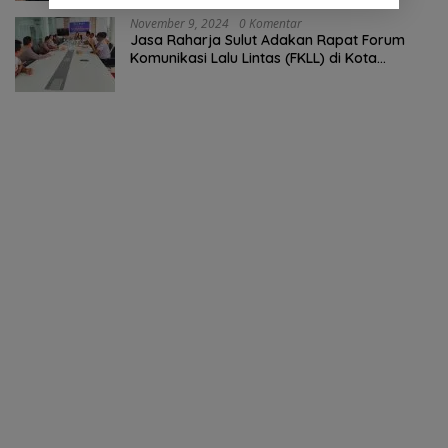
November 9, 2024
0 Komentar
Jasa Raharja Sulut Adakan Rapat Forum
Komunikasi Lalu Lintas (FKLL) di Kota
Tomohon