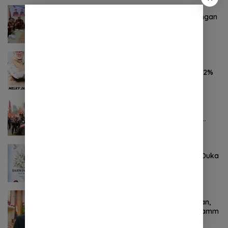
Oktober 28, 2024
0 Komentar
Pemuda Pancasila Sulut Deklarasi Dukungan
YSK-VM
November 7, 2024
0 Komentar
Hasil Survei LSAIL Pilkada Minut, MJP-CK
46,74% Kalahkan Petahana JG-KWL 27,62%
Oktober 24, 2024
0 Komentar
Pertama ! Serikat Buruh jadi Pendemo
Perdana untuk Pemerintahan Prabowo-
Gibran
Agustus 8, 2026
0 Komentar
Keluarga Besar DPRD Sulut Sampaikan Duka
Mendalam Atas Berpulangnya Kadis
Perkebunan Darwin Muksin
November 9, 2024
0 Komentar
Terkait Kabinet “Gemuk” Prabowo-Gibran,
Legislator Ini Tanggapan Sulut Lois Schramm