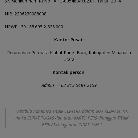
SK Menkumham RI No : AHU-00548.AH.02.01. Tahun 2014
NIB: 2206230088008
NPWP : 39.185.695.2-823.000
Kantor Pusat
:
Perumahan Permata Klabat Paniki Baru, Kabupaten Minahasa
Utara
Kontak person:
Admin – +62 813-5481-2159
“Apabila namanya TIDAK TERTERA dalam BOX REDAKSI INI,
maka SURAT TUGAS dan atau KARTU PERS dianggap TIDAK
BERLAKU lagi atau TIDAK SAH.”