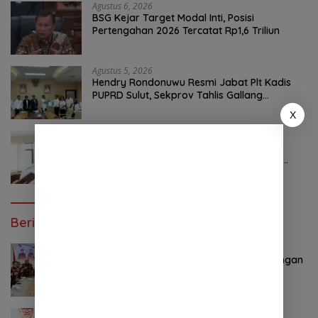
Agustus 6, 2026
BSG Kejar Target Modal Inti, Posisi
Pertengahan 2026 Tercatat Rp1,6 Triliun
Agustus 5, 2026
Hendry Rondonuwu Resmi Jabat Plt Kadis
PUPRD Sulut, Sekprov Tahlis Gallang
Tekankan Optimalisasi Layanan Publik
X
Agustus 5, 2026
Jalan Berlubang Picu Macet Parah
Winangun–Pineleng, BPJN Sulut Pastikan
Penambalan Aspal Dimulai Malam Ini
Berita Poluler
Oktober 28, 2024
0 Komentar
Pemuda Pancasila Sulut Deklarasi Dukungan
YSK-VM
November 7, 2024
0 Komentar