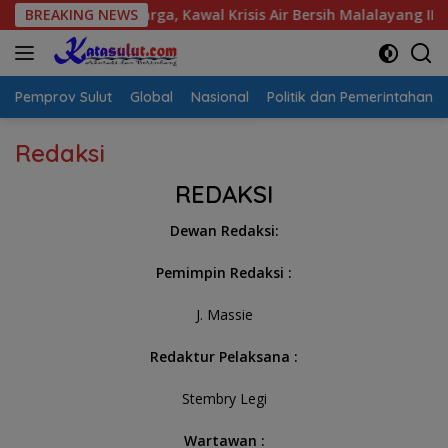
Langsung
spirasi Warga, Kawal Krisis Air Bersih Malalayang II Hingga Pe
BREAKING NEWS
ke
konten
Pemprov Sulut
Global
Nasional
Politik dan Pemerintahan
Redaksi
REDAKSI
Dewan Redaksi:
Pemimpin Redaksi :
J. Massie
Redaktur Pelaksana :
Stembry Legi
Wartawan :