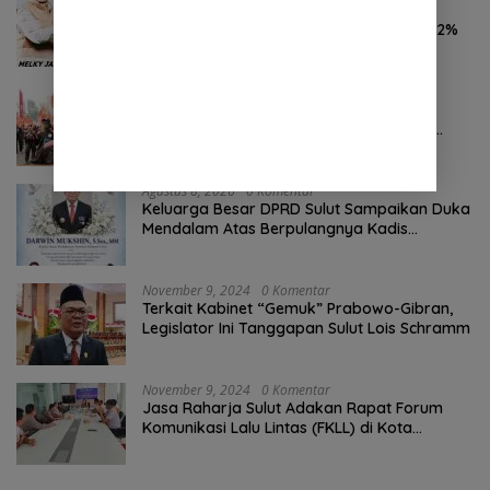
Hasil Survei LSAIL Pilkada Minut, MJP-CK
46,74% Kalahkan Petahana JG-KWL 27,62%
Oktober 24, 2024
0 Komentar
Pertama ! Serikat Buruh jadi Pendemo
Perdana untuk Pemerintahan Prabowo-
Gibran
Agustus 8, 2026
0 Komentar
Keluarga Besar DPRD Sulut Sampaikan Duka
Mendalam Atas Berpulangnya Kadis
Perkebunan Darwin Muksin
November 9, 2024
0 Komentar
Terkait Kabinet “Gemuk” Prabowo-Gibran,
Legislator Ini Tanggapan Sulut Lois Schramm
November 9, 2024
0 Komentar
Jasa Raharja Sulut Adakan Rapat Forum
Komunikasi Lalu Lintas (FKLL) di Kota
Tomohon