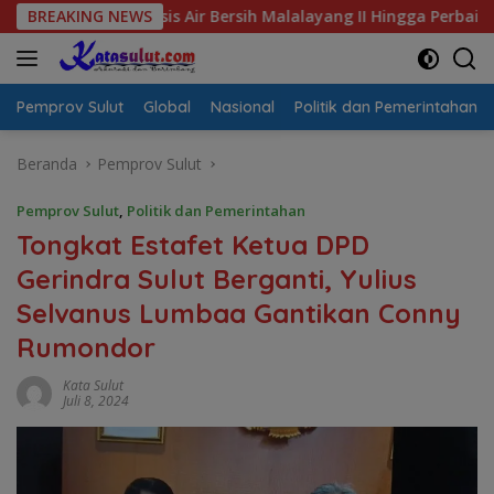
Langsung
l Krisis Air Bersih Malalayang II Hingga Perbaikan Infrastrukt
BREAKING NEWS
ke
konten
Pemprov Sulut
Global
Nasional
Politik dan Pemerintahan
Beranda
Pemprov Sulut
Pemprov Sulut
,
Politik dan Pemerintahan
Tongkat Estafet Ketua DPD
Gerindra Sulut Berganti, Yulius
Selvanus Lumbaa Gantikan Conny
Rumondor
Kata Sulut
Juli 8, 2024