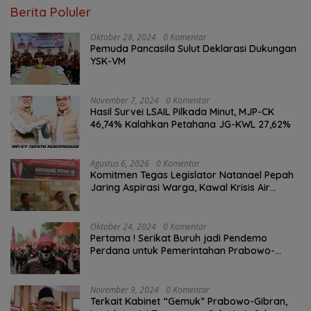
Berita Poluler
Oktober 28, 2024
0 Komentar
Pemuda Pancasila Sulut Deklarasi Dukungan
YSK-VM
November 7, 2024
0 Komentar
Hasil Survei LSAIL Pilkada Minut, MJP-CK
46,74% Kalahkan Petahana JG-KWL 27,62%
Agustus 6, 2026
0 Komentar
Komitmen Tegas Legislator Natanael Pepah
Jaring Aspirasi Warga, Kawal Krisis Air
Bersih Malalayang II Hingga Perbaikan
Infrastruktur
Oktober 24, 2024
0 Komentar
Pertama ! Serikat Buruh jadi Pendemo
Perdana untuk Pemerintahan Prabowo-
Gibran
November 9, 2024
0 Komentar
Terkait Kabinet “Gemuk” Prabowo-Gibran,