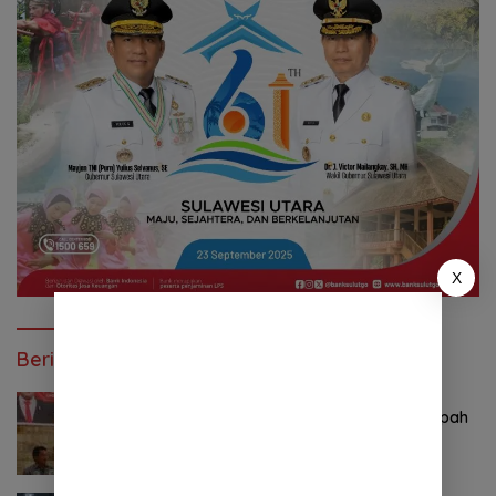
X
Berita Lainnya
Agustus 6, 2026
Komitmen Tegas Legislator Natanael Pepah
Jaring Aspirasi Warga, Kawal Krisis Air
Bersih Malalayang II Hingga Perbaikan
Infrastruktur