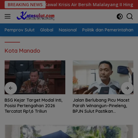
Langsung
arga, Kawal Krisis Air Bersih Malalayang II Hingga Perbaikan I
BREAKING NEWS
ke
konten
Pemprov Sulut
Global
Nasional
Politik dan Pemerintahan
Kota Manado
BSG Kejar Target Modal Inti,
Jalan Berlubang Picu Macet
Posisi Pertengahan 2026
Parah Winangun–Pineleng,
Tercatat Rp1,6 Triliun
BPJN Sulut Pastikan
Penambalan Aspal Dimulai
Malam Ini