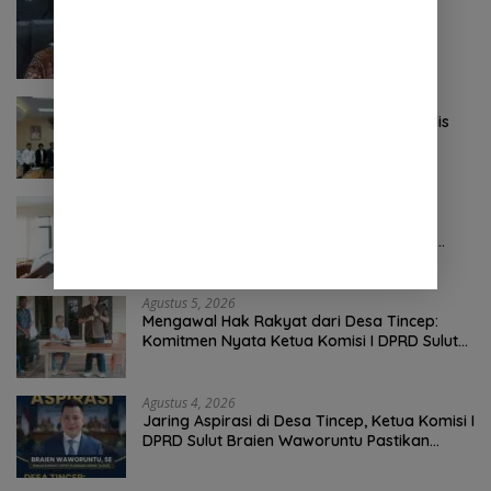
Agustus 6, 2026
BSG Kejar Target Modal Inti, Posisi
Pertengahan 2026 Tercatat Rp1,6 Triliun
Agustus 5, 2026
Hendry Rondonuwu Resmi Jabat Plt Kadis
PUPRD Sulut, Sekprov Tahlis Gallang
Tekankan Optimalisasi Layanan Publik
Agustus 5, 2026
Jalan Berlubang Picu Macet Parah
Winangun–Pineleng, BPJN Sulut Pastikan
Penambalan Aspal Dimulai Malam Ini
Agustus 5, 2026
Mengawal Hak Rakyat dari Desa Tincep:
Komitmen Nyata Ketua Komisi I DPRD Sulut
Braien Waworuntu di Garis Depan Aspirasi
Warga
Agustus 4, 2026
Jaring Aspirasi di Desa Tincep, Ketua Komisi I
DPRD Sulut Braien Waworuntu Pastikan
Kawal Tuntas Hak Rakyat