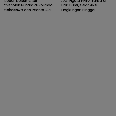
Nobar Dokumenter
Aksi Nyata KMPA Tansa di
“Menolak Punah” di Polimdo,
Hari Bumi, Gelar Aksi
Mahasiswa dan Pecinta Alam
Lingkungan Hingga
Bersatu Lawan Dampak Fast
Pembagian Bibit Tanaman
Fashion
Gratis