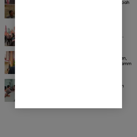
Komitmen Tegas Legislator Natanael Pepah
Jaring Aspirasi Warga, Kawal Krisis Air
Bersih Malalayang II Hingga Perbaikan
Infrastruktur
Oktober 24, 2024
0 Komentar
Pertama ! Serikat Buruh jadi Pendemo
Perdana untuk Pemerintahan Prabowo-
Gibran
November 9, 2024
0 Komentar
Terkait Kabinet “Gemuk” Prabowo-Gibran,
Legislator Ini Tanggapan Sulut Lois Schramm
November 9, 2024
0 Komentar
Jasa Raharja Sulut Adakan Rapat Forum
Komunikasi Lalu Lintas (FKLL) di Kota
Tomohon