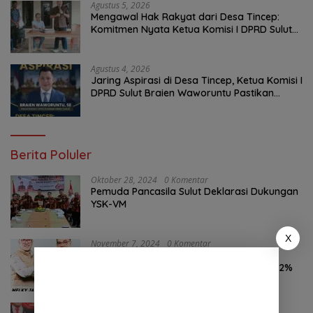
Agustus 5, 2026
Mengawal Hak Rakyat dari Desa Tincep:
Komitmen Nyata Ketua Komisi I DPRD Sulut
Braien Waworuntu di Garis Depan Aspirasi
Warga
Agustus 4, 2026
Jaring Aspirasi di Desa Tincep, Ketua Komisi I
DPRD Sulut Braien Waworuntu Pastikan
Kawal Tuntas Hak Rakyat
Berita Poluler
Oktober 28, 2024
0 Komentar
Pemuda Pancasila Sulut Deklarasi Dukungan
YSK-VM
X
November 7, 2024
0 Komentar
Hasil Survei LSAIL Pilkada Minut, MJP-CK
46,74% Kalahkan Petahana JG-KWL 27,62%
Agustus 6, 2026
0 Komentar