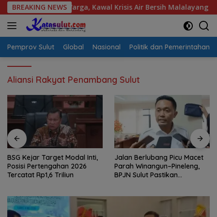
Langsung
spirasi Warga, Kawal Krisis Air Bersih Malalayang II Hingga Pe
BREAKING NEWS
ke
konten
Pemprov Sulut
Global
Nasional
Politik dan Pemerintahan
Aliansi Rakyat Penambang Sulut
BSG Kejar Target Modal Inti,
Jalan Berlubang Picu Macet
Posisi Pertengahan 2026
Parah Winangun–Pineleng,
Tercatat Rp1,6 Triliun
BPJN Sulut Pastikan
Penambalan Aspal Dimulai
Malam Ini