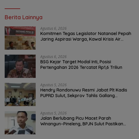
Berita Lainnya
Agustus 6, 2026
Komitmen Tegas Legislator Natanael Pepah
Jaring Aspirasi Warga, Kawal Krisis Air
Bersih Malalayang II Hingga Perbaikan
Infrastruktur
Agustus 6, 2026
BSG Kejar Target Modal Inti, Posisi
Pertengahan 2026 Tercatat Rp1,6 Triliun
Agustus 5, 2026
Hendry Rondonuwu Resmi Jabat Plt Kadis
PUPRD Sulut, Sekprov Tahlis Gallang
Tekankan Optimalisasi Layanan Publik
Agustus 5, 2026
Jalan Berlubang Picu Macet Parah
Winangun–Pineleng, BPJN Sulut Pastikan
Penambalan Aspal Dimulai Malam Ini