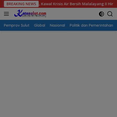
Langsung
si Warga, Kawal Krisis Air Bersih Malalayang II Hingga Perbaik
BREAKING NEWS
ke
konten
Pemprov Sulut
Global
Nasional
Politik dan Pemerintahan