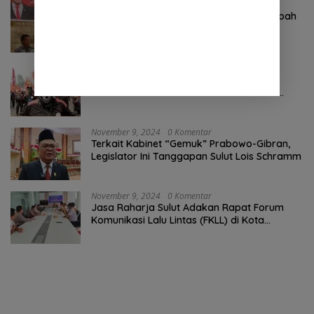
Agustus 6, 2026
0 Komentar
Komitmen Tegas Legislator Natanael Pepah
Jaring Aspirasi Warga, Kawal Krisis Air
Bersih Malalayang II Hingga Perbaikan
Infrastruktur
Oktober 24, 2024
0 Komentar
Pertama ! Serikat Buruh jadi Pendemo
Perdana untuk Pemerintahan Prabowo-
Gibran
November 9, 2024
0 Komentar
Terkait Kabinet “Gemuk” Prabowo-Gibran,
Legislator Ini Tanggapan Sulut Lois Schramm
November 9, 2024
0 Komentar
Jasa Raharja Sulut Adakan Rapat Forum
Komunikasi Lalu Lintas (FKLL) di Kota
Tomohon