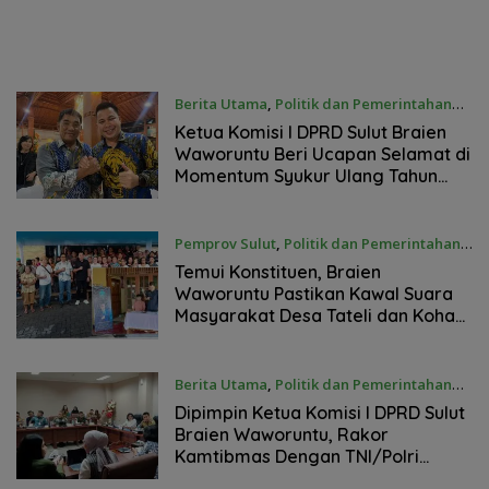
Berita Utama
,
Politik dan Pemerintahan
September 17, 2025
Ketua Komisi I DPRD Sulut Braien
Waworuntu Beri Ucapan Selamat di
Momentum Syukur Ulang Tahun
Gubernur Yulius Selvanus
Pemprov Sulut
,
Politik dan Pemerintahan
September 6, 2025
Temui Konstituen, Braien
Waworuntu Pastikan Kawal Suara
Masyarakat Desa Tateli dan Koha
Selatan di Lembaga Legislatif
Berita Utama
,
Politik dan Pemerintahan
Agustus 12, 2025
Dipimpin Ketua Komisi I DPRD Sulut
Braien Waworuntu, Rakor
Kamtibmas Dengan TNI/Polri
Sepakat Hasilkan 5 Poin