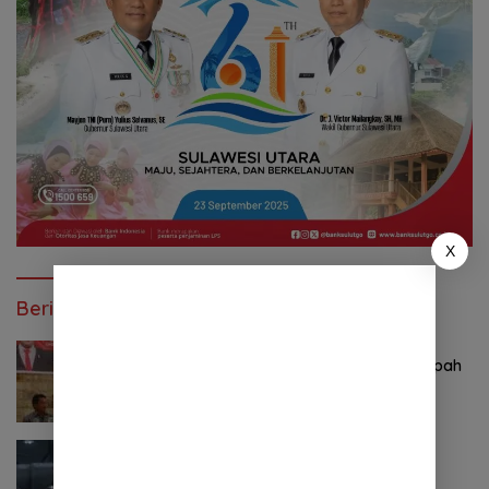
X
Berita Lainnya
Agustus 6, 2026
Komitmen Tegas Legislator Natanael Pepah
Jaring Aspirasi Warga, Kawal Krisis Air
Bersih Malalayang II Hingga Perbaikan
Infrastruktur
Agustus 6, 2026
BSG Kejar Target Modal Inti, Posisi
Pertengahan 2026 Tercatat Rp1,6 Triliun