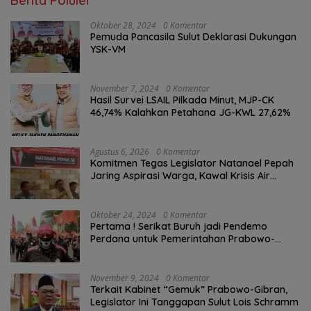
Berita Poluler
Oktober 28, 2024
0 Komentar
Pemuda Pancasila Sulut Deklarasi Dukungan
YSK-VM
November 7, 2024
0 Komentar
Hasil Survei LSAIL Pilkada Minut, MJP-CK
46,74% Kalahkan Petahana JG-KWL 27,62%
Agustus 6, 2026
0 Komentar
Komitmen Tegas Legislator Natanael Pepah
Jaring Aspirasi Warga, Kawal Krisis Air
Bersih Malalayang II Hingga Perbaikan
Infrastruktur
Oktober 24, 2024
0 Komentar
Pertama ! Serikat Buruh jadi Pendemo
Perdana untuk Pemerintahan Prabowo-
Gibran
November 9, 2024
0 Komentar
Terkait Kabinet “Gemuk” Prabowo-Gibran,
Legislator Ini Tanggapan Sulut Lois Schramm