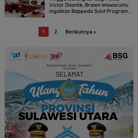
Victor Dilantik, Braien Waworuntu
Ingatkan Bappeda Sulut Program
Visi Misi YSK – VICTORY
Paginasi
1
2
Berikutnya »
pos