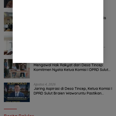
Agustus 5, 2026
Hendry Rondonuwu Resmi Jabat Plt Kadis
PUPRD Sulut, Sekprov Tahlis Gallang
Tekankan Optimalisasi Layanan Publik
Agustus 5, 2026
Jalan Berlubang Picu Macet Parah
Winangun–Pineleng, BPJN Sulut Pastikan
Penambalan Aspal Dimulai Malam Ini
Agustus 5, 2026
Mengawal Hak Rakyat dari Desa Tincep:
Komitmen Nyata Ketua Komisi I DPRD Sulut
Braien Waworuntu di Garis Depan Aspirasi
Warga
Agustus 4, 2026
Jaring Aspirasi di Desa Tincep, Ketua Komisi I
DPRD Sulut Braien Waworuntu Pastikan
Kawal Tuntas Hak Rakyat