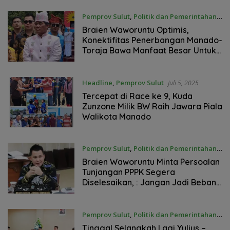
Rekomendasi
Pemprov Sulut
,
Politik dan Pemerintahan
Juli 12, 2025
Braien Waworuntu Optimis,
Konektifitas Penerbangan Manado-
Toraja Bawa Manfaat Besar Untuk
Sulut, Ini Alasannya
Headline
,
Pemprov Sulut
Juli 5, 2025
Tercepat di Race ke 9, Kuda
Zunzone Milik BW Raih Jawara Piala
Walikota Manado
Pemprov Sulut
,
Politik dan Pemerintahan
Januari 21, 2025
Braien Waworuntu Minta Persoalan
Tunjangan PPPK Segera
Diselesaikan, : Jangan Jadi Beban
Pemerintahan Baru
Pemprov Sulut
,
Politik dan Pemerintahan
Desember 17, 2024
Tinggal Selangkah Lagi Yulius –