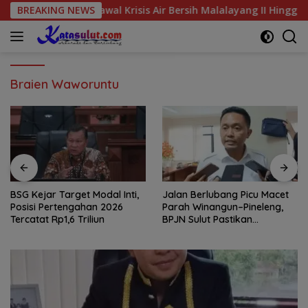
Langsung
rga, Kawal Krisis Air Bersih Malalayang II Hingga Perbaikan In
BREAKING NEWS
ke
konten
Braien Waworuntu
BSG Kejar Target Modal Inti,
Jalan Berlubang Picu Macet
Posisi Pertengahan 2026
Parah Winangun–Pineleng,
Tercatat Rp1,6 Triliun
BPJN Sulut Pastikan
Penambalan Aspal Dimulai
Malam Ini