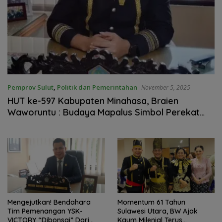
Pemprov Sulut
,
Politik dan Pemerintahan
November 5, 2025
HUT ke-597 Kabupaten Minahasa, Braien
Waworuntu : Budaya Mapalus Simbol Perekat
Persatuan di Tanah Toar Lumimuut
Mengejutkan! Bendahara
Momentum 61 Tahun
Tim Pemenangan YSK-
Sulawesi Utara, BW Ajak
VICTORY “Dibonsai” Dari
Kaum Milenial Terus