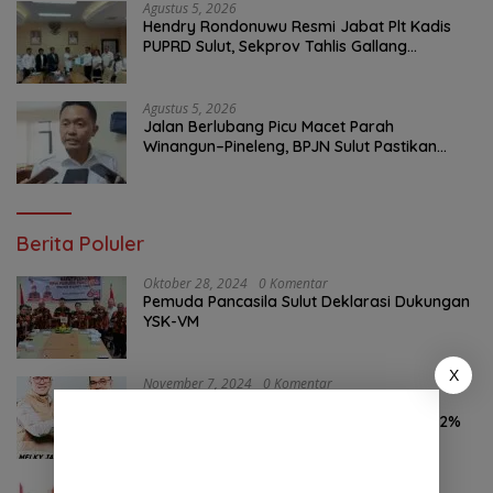
Agustus 5, 2026
Hendry Rondonuwu Resmi Jabat Plt Kadis
PUPRD Sulut, Sekprov Tahlis Gallang
Tekankan Optimalisasi Layanan Publik
Agustus 5, 2026
Jalan Berlubang Picu Macet Parah
Winangun–Pineleng, BPJN Sulut Pastikan
Penambalan Aspal Dimulai Malam Ini
Berita Poluler
Oktober 28, 2024
0 Komentar
Pemuda Pancasila Sulut Deklarasi Dukungan
YSK-VM
X
November 7, 2024
0 Komentar
Hasil Survei LSAIL Pilkada Minut, MJP-CK
46,74% Kalahkan Petahana JG-KWL 27,62%
Oktober 24, 2024
0 Komentar