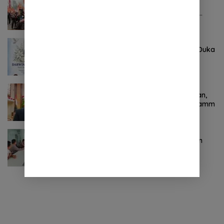
Pertama ! Serikat Buruh jadi Pendemo
Perdana untuk Pemerintahan Prabowo-
Gibran
Agustus 8, 2026
0 Komentar
Keluarga Besar DPRD Sulut Sampaikan Duka
Mendalam Atas Berpulangnya Kadis
Perkebunan Darwin Muksin
November 9, 2024
0 Komentar
Terkait Kabinet “Gemuk” Prabowo-Gibran,
Legislator Ini Tanggapan Sulut Lois Schramm
November 9, 2024
0 Komentar
Jasa Raharja Sulut Adakan Rapat Forum
Komunikasi Lalu Lintas (FKLL) di Kota
Tomohon