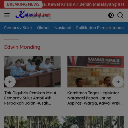
Langsung
rasi Warga, Kawal Krisis Air Bersih Malalayang II Hingga Perba
BREAKING NEWS
ke
konten
Pemprov Sulut
Global
Nasional
Politik dan Pemerintahan
Edwin Monding
Tak Digubris Pemkab Minut,
Komitmen Tegas Legislator
Pemprov Sulut Ambil Alih
Natanael Pepah Jaring
Perbaikan Jalan Rusak
Aspirasi Warga, Kawal Krisis
Perum Permata Klabat Paniki
Air Bersih Malalayang II
Baru
Hingga Perbaikan
Infrastruktur