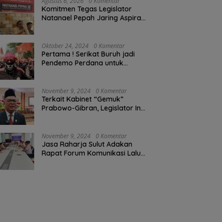
Agustus 6, 2026
0 Komentar
Komitmen Tegas Legislator
Natanael Pepah Jaring Aspirasi
Warga, Kawal Krisis Air Bersih
Malalayang II Hingga Perbaikan
Infrastruktur
Oktober 24, 2024
0 Komentar
Pertama ! Serikat Buruh jadi
Pendemo Perdana untuk
Pemerintahan Prabowo-Gibran
November 9, 2024
0 Komentar
Terkait Kabinet “Gemuk”
Prabowo-Gibran, Legislator Ini
Tanggapan Sulut Lois
Schramm
November 9, 2024
0 Komentar
Jasa Raharja Sulut Adakan
Rapat Forum Komunikasi Lalu
Lintas (FKLL) di Kota Tomohon