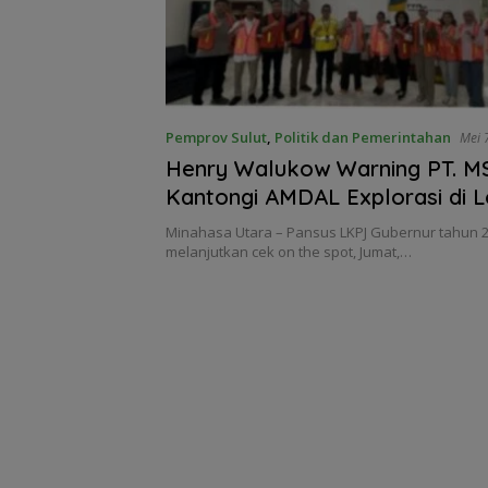
Pemprov Sulut
,
Politik dan Pemerintahan
Mei 
Henry Walukow Warning PT. 
Kantongi AMDAL Explorasi di L
Tatelu Talawaan
Minahasa Utara – Pansus LKPJ Gubernur tahun 2
melanjutkan cek on the spot, Jumat,…