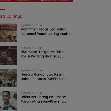
ita Lainnya
Agustus 6, 2026
Komitmen Tegas Legislator
Natanael Pepah Jaring Aspirasi
Warga, Kawal Krisis Air Bersih
Malalayang II Hingga Perbaikan
Infrastruktur
Agustus 6, 2026
BSG Kejar Target Modal Inti,
Posisi Pertengahan 2026
Tercatat Rp1,6 Triliun
Agustus 5, 2026
Hendry Rondonuwu Resmi
Jabat Plt Kadis PUPRD Sulut,
Sekprov Tahlis Gallang
Tekankan Optimalisasi
Layanan Publik
Agustus 5, 2026
Jalan Berlubang Picu Macet
Parah Winangun–Pineleng,
BPJN Sulut Pastikan
Penambalan Aspal Dimulai