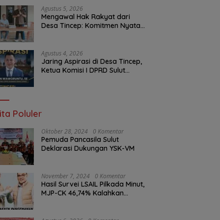
Malam Ini
Agustus 5, 2026
Mengawal Hak Rakyat dari
Desa Tincep: Komitmen Nyata
Ketua Komisi I DPRD Sulut
Braien Waworuntu di Garis
Depan Aspirasi Warga
Agustus 4, 2026
Jaring Aspirasi di Desa Tincep,
Ketua Komisi I DPRD Sulut
Braien Waworuntu Pastikan
Kawal Tuntas Hak Rakyat
ita Poluler
Oktober 28, 2024
0 Komentar
Pemuda Pancasila Sulut
Deklarasi Dukungan YSK-VM
November 7, 2024
0 Komentar
Hasil Survei LSAIL Pilkada Minut,
MJP-CK 46,74% Kalahkan
Petahana JG-KWL 27,62%