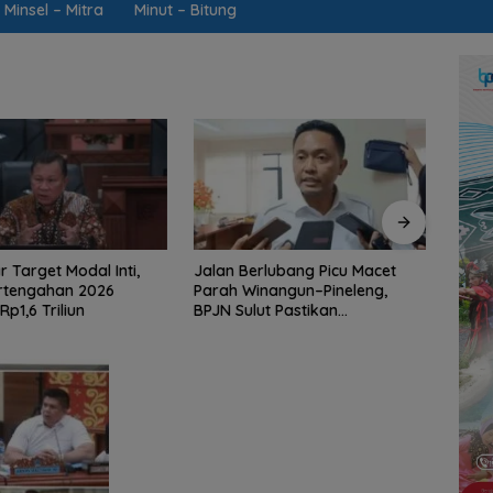
Minsel – Mitra
Minut – Bitung
rlubang Picu Macet
Mengawal Hak Rakyat dari
Jarin
nangun–Pineleng,
Desa Tincep: Komitmen Nyata
Ketua
ut Pastikan
Ketua Komisi I DPRD Sulut
Brai
an Aspal Dimulai
Braien Waworuntu di Garis
Kawa
i
Depan Aspirasi Warga