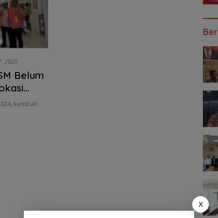
Ber
7, 2025
MSM Belum
okasi
024, kembali
X