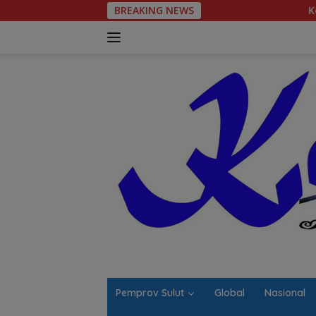
Langsung
BREAKING NEWS
Komitmen Tegas Le
ke
konten
Pemprov Sulut
Global
Nasional