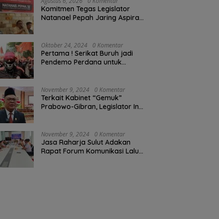
Agustus 6, 2026
0 Komentar
Komitmen Tegas Legislator
Natanael Pepah Jaring Aspirasi
Warga, Kawal Krisis Air Bersih
Malalayang II Hingga Perbaikan
Infrastruktur
Oktober 24, 2024
0 Komentar
Pertama ! Serikat Buruh jadi
Pendemo Perdana untuk
Pemerintahan Prabowo-Gibran
November 9, 2024
0 Komentar
Terkait Kabinet “Gemuk”
Prabowo-Gibran, Legislator Ini
Tanggapan Sulut Lois
Schramm
November 9, 2024
0 Komentar
Jasa Raharja Sulut Adakan
Rapat Forum Komunikasi Lalu
Lintas (FKLL) di Kota Tomohon