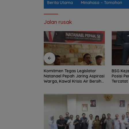
Berita Utama
Minahasa – Tomohon
Jalan rusak
gas Legislator
BSG Kejar Target Modal Inti,
Jalan Be
pah Jaring Aspirasi
Posisi Pertengahan 2026
Parah Wi
 Krisis Air Bersih
Tercatat Rp1,6 Triliun
BPJN Sul
II Hingga Perbaikan
Penambal
r
Malam In