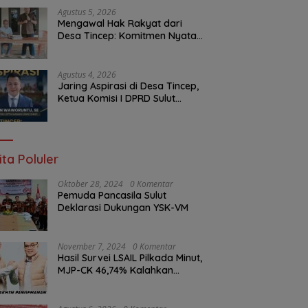
Malam Ini
Agustus 5, 2026
Mengawal Hak Rakyat dari
Desa Tincep: Komitmen Nyata
Ketua Komisi I DPRD Sulut
Braien Waworuntu di Garis
Depan Aspirasi Warga
Agustus 4, 2026
Jaring Aspirasi di Desa Tincep,
Ketua Komisi I DPRD Sulut
Braien Waworuntu Pastikan
Kawal Tuntas Hak Rakyat
ita Poluler
Oktober 28, 2024
0 Komentar
Pemuda Pancasila Sulut
Deklarasi Dukungan YSK-VM
November 7, 2024
0 Komentar
Hasil Survei LSAIL Pilkada Minut,
MJP-CK 46,74% Kalahkan
Petahana JG-KWL 27,62%