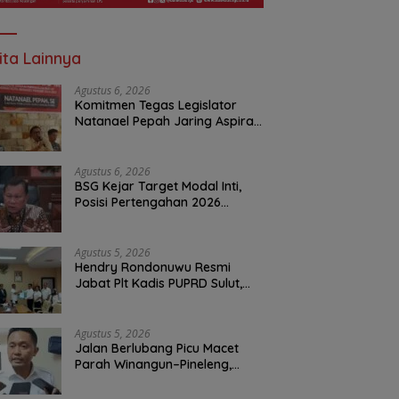
ita Lainnya
Agustus 6, 2026
Komitmen Tegas Legislator
Natanael Pepah Jaring Aspirasi
Warga, Kawal Krisis Air Bersih
Malalayang II Hingga Perbaikan
Infrastruktur
Agustus 6, 2026
BSG Kejar Target Modal Inti,
Posisi Pertengahan 2026
Tercatat Rp1,6 Triliun
Agustus 5, 2026
Hendry Rondonuwu Resmi
Jabat Plt Kadis PUPRD Sulut,
Sekprov Tahlis Gallang
Tekankan Optimalisasi
Layanan Publik
Agustus 5, 2026
Jalan Berlubang Picu Macet
Parah Winangun–Pineleng,
BPJN Sulut Pastikan
Penambalan Aspal Dimulai