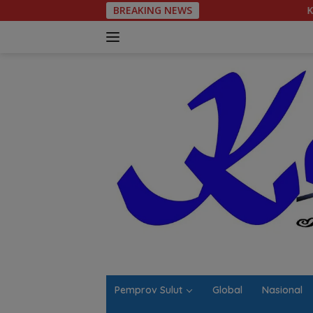
Langsung
BREAKING NEWS
Komitmen Tegas Le
ke
konten
Pemprov Sulut
Global
Nasional