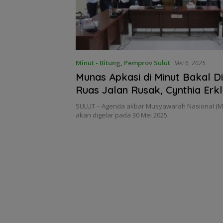
Minut - Bitung
,
Pemprov Sulut
Mei 6, 2025
Munas Apkasi di Minut Bakal Di
Ruas Jalan Rusak, Cynthia Erk
Perhatian Khusus Dinas PUPR 
SULUT – Agenda akbar Musyawarah Nasional (Mu
akan digelar pada 30 Mei 2025…