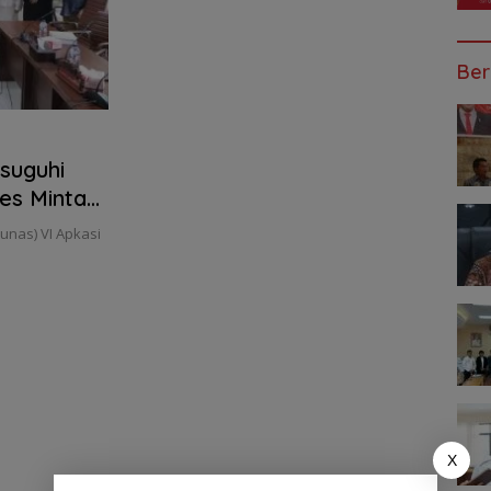
Ber
suguhi
les Minta
Sulut
nas) VI Apkasi
X