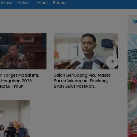
Minsel – Mitra
Minut – Bitung
rlubang Picu Macet
Mengawal Hak Rakyat dari
Jarin
nangun–Pineleng,
Desa Tincep: Komitmen Nyata
Ketua
ut Pastikan
Ketua Komisi I DPRD Sulut
Brai
an Aspal Dimulai
Braien Waworuntu di Garis
Kawa
i
Depan Aspirasi Warga