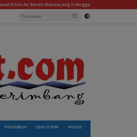
rsih Malalayang II Hingga Perbaikan Infrastruktur
Jala
Pendidikan
Opini Publik
Wisata