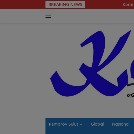
Langsung
BREAKING NEWS
Komitmen Tegas Legisl
ke
konten
Pemprov Sulut
Global
Nasional