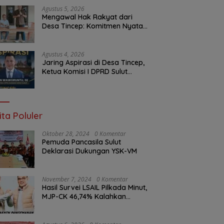
Malam Ini
Agustus 5, 2026
Mengawal Hak Rakyat dari
Desa Tincep: Komitmen Nyata
Ketua Komisi I DPRD Sulut
Braien Waworuntu di Garis
Depan Aspirasi Warga
Agustus 4, 2026
Jaring Aspirasi di Desa Tincep,
Ketua Komisi I DPRD Sulut
Braien Waworuntu Pastikan
Kawal Tuntas Hak Rakyat
ita Poluler
Oktober 28, 2024
0 Komentar
Pemuda Pancasila Sulut
Deklarasi Dukungan YSK-VM
November 7, 2024
0 Komentar
Hasil Survei LSAIL Pilkada Minut,
MJP-CK 46,74% Kalahkan
Petahana JG-KWL 27,62%