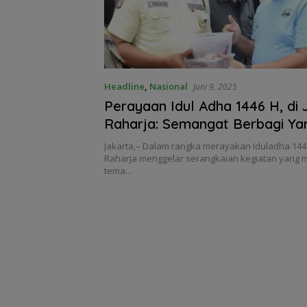
Headline
,
Nasional
Juni 9, 2025
Perayaan Idul Adha 1446 H, di 
Raharja: Semangat Berbagi Ya
Sebagai Cerminan Pelayanan B
Jakarta,– Dalam rangka merayakan Iduladha 1446
Keselamatan Masyarakat
Raharja menggelar serangkaian kegiatan yang
tema…