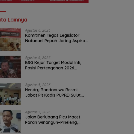
ita Lainnya
Agustus 6, 2026
Komitmen Tegas Legislator
Natanael Pepah Jaring Aspirasi
Warga, Kawal Krisis Air Bersih
Malalayang II Hingga Perbaikan
Infrastruktur
Agustus 6, 2026
BSG Kejar Target Modal Inti,
Posisi Pertengahan 2026
Tercatat Rp1,6 Triliun
Agustus 5, 2026
Hendry Rondonuwu Resmi
Jabat Plt Kadis PUPRD Sulut,
Sekprov Tahlis Gallang
Tekankan Optimalisasi
Layanan Publik
Agustus 5, 2026
Jalan Berlubang Picu Macet
Parah Winangun–Pineleng,
BPJN Sulut Pastikan
Penambalan Aspal Dimulai