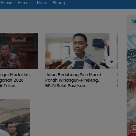
Minsel – Mitra
Minut – Bitung
rlubang Picu Macet
Mengawal Hak Rakyat dari
Jarin
nangun–Pineleng,
Desa Tincep: Komitmen Nyata
Ketua
ut Pastikan
Ketua Komisi I DPRD Sulut
Brai
an Aspal Dimulai
Braien Waworuntu di Garis
Kawa
i
Depan Aspirasi Warga