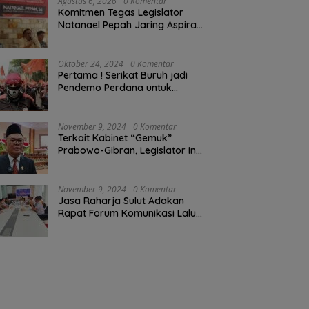
Agustus 6, 2026
0 Komentar
Komitmen Tegas Legislator
Natanael Pepah Jaring Aspirasi
Warga, Kawal Krisis Air Bersih
Malalayang II Hingga Perbaikan
Infrastruktur
Oktober 24, 2024
0 Komentar
Pertama ! Serikat Buruh jadi
Pendemo Perdana untuk
Pemerintahan Prabowo-Gibran
November 9, 2024
0 Komentar
Terkait Kabinet “Gemuk”
Prabowo-Gibran, Legislator Ini
Tanggapan Sulut Lois
Schramm
November 9, 2024
0 Komentar
Jasa Raharja Sulut Adakan
Rapat Forum Komunikasi Lalu
Lintas (FKLL) di Kota Tomohon