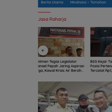
Berita Utama
Minahasa – Tomohon
Jasa Raharja
gas Legislator
BSG Kejar Target Modal Inti,
Jalan Be
pah Jaring Aspirasi
Posisi Pertengahan 2026
Parah Wi
 Krisis Air Bersih
Tercatat Rp1,6 Triliun
BPJN Sul
II Hingga Perbaikan
Penambal
r
Malam In