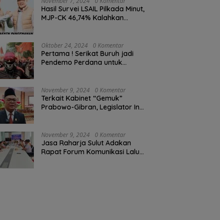
November 7, 2024
0 Komentar
Hasil Survei LSAIL Pilkada Minut,
MJP-CK 46,74% Kalahkan
Petahana JG-KWL 27,62%
Oktober 24, 2024
0 Komentar
Pertama ! Serikat Buruh jadi
Pendemo Perdana untuk
Pemerintahan Prabowo-Gibran
November 9, 2024
0 Komentar
Terkait Kabinet “Gemuk”
Prabowo-Gibran, Legislator Ini
Tanggapan Sulut Lois
Schramm
November 9, 2024
0 Komentar
Jasa Raharja Sulut Adakan
Rapat Forum Komunikasi Lalu
Lintas (FKLL) di Kota Tomohon