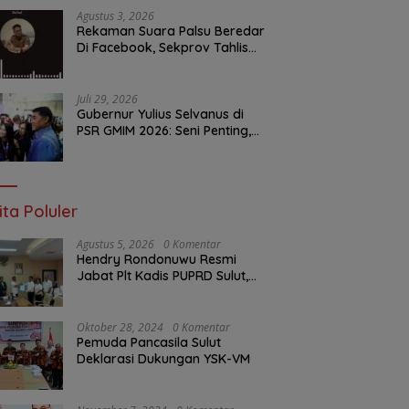
Agustus 3, 2026
Rekaman Suara Palsu Beredar
Di Facebook, Sekprov Tahlis
Gallang Jadi Sasaran Hoax
Juli 29, 2026
Gubernur Yulius Selvanus di
PSR GMIM 2026: Seni Penting,
Tapi Fondasi Iman Yang Utama
ita Poluler
Agustus 5, 2026
0 Komentar
Hendry Rondonuwu Resmi
Jabat Plt Kadis PUPRD Sulut,
Sekprov Tahlis Gallang
Tekankan Optimalisasi
Layanan Publik
Oktober 28, 2024
0 Komentar
Pemuda Pancasila Sulut
Deklarasi Dukungan YSK-VM