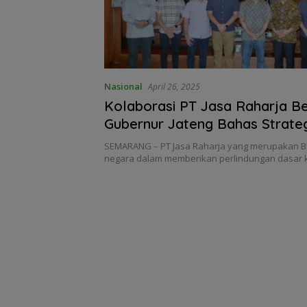
Nasional
April 26, 2025
Kolaborasi PT Jasa Raharja B
Gubernur Jateng Bahas Strateg
Meningkatkan Kepatuhan Paja
SEMARANG – PT Jasa Raharja yang merupakan 
Peningkatan Pendapatan Melal
negara dalam memberikan perlindungan dasar
Program Unggulan