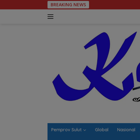
Langsung
BREAKING NEWS
Jalan Berl
ke
konten
Pemprov Sulut
Global
Nasional