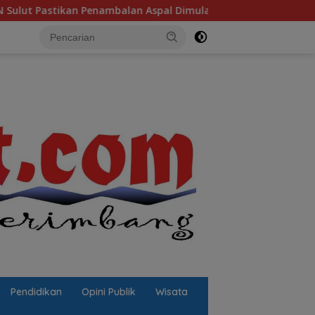
n Penambalan Aspal Dimulai Malam Ini
Sulut Sambut “Se
Pendidikan
Opini Publik
Wisata