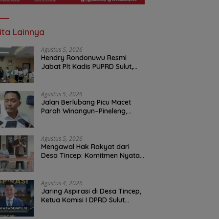
ita Lainnya
Agustus 5, 2026
Hendry Rondonuwu Resmi
Jabat Plt Kadis PUPRD Sulut,
Sekprov Tahlis Gallang
Tekankan Optimalisasi
Layanan Publik
Agustus 5, 2026
Jalan Berlubang Picu Macet
Parah Winangun–Pineleng,
BPJN Sulut Pastikan
Penambalan Aspal Dimulai
Malam Ini
Agustus 5, 2026
Mengawal Hak Rakyat dari
Desa Tincep: Komitmen Nyata
Ketua Komisi I DPRD Sulut
Braien Waworuntu di Garis
Depan Aspirasi Warga
Agustus 4, 2026
Jaring Aspirasi di Desa Tincep,
Ketua Komisi I DPRD Sulut
Braien Waworuntu Pastikan
Kawal Tuntas Hak Rakyat