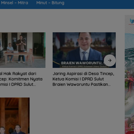
Minsel – Mitra
Minut – Bitung
pirasi di Desa Tincep,
Dinsos Sulut Abaikan Pokir
Sekpr
misi I DPRD Sulut
RTLH, Stella Runtuwene Murka:
Beber
aworuntu Pastikan
“Buat Apa Minta Data Kalau
di P
ntas Hak Rakyat
Hanya Janji Palsu!”
2027,
Pers