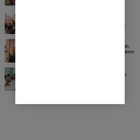
Bersih Malalayang II Hingga Perbaikan
Infrastruktur
Oktober 24, 2024
0 Komentar
Pertama ! Serikat Buruh jadi Pendemo
Perdana untuk Pemerintahan Prabowo-
Gibran
November 9, 2024
0 Komentar
Terkait Kabinet “Gemuk” Prabowo-Gibran,
Legislator Ini Tanggapan Sulut Lois Schramm
November 9, 2024
0 Komentar
Jasa Raharja Sulut Adakan Rapat Forum
Komunikasi Lalu Lintas (FKLL) di Kota
Tomohon