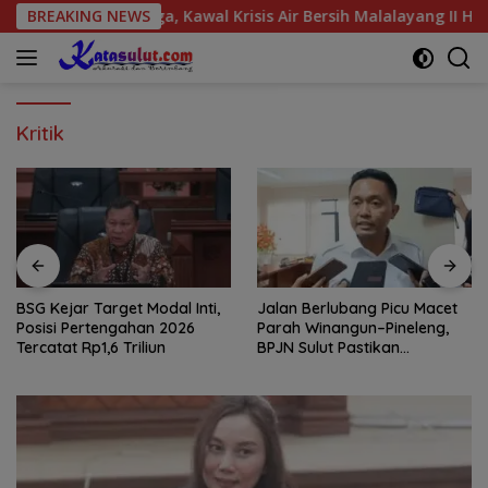
Langsung
irasi Warga, Kawal Krisis Air Bersih Malalayang II Hingga Perb
BREAKING NEWS
ke
konten
Kritik
BSG Kejar Target Modal Inti,
Jalan Berlubang Picu Macet
Posisi Pertengahan 2026
Parah Winangun–Pineleng,
Tercatat Rp1,6 Triliun
BPJN Sulut Pastikan
Penambalan Aspal Dimulai
Malam Ini