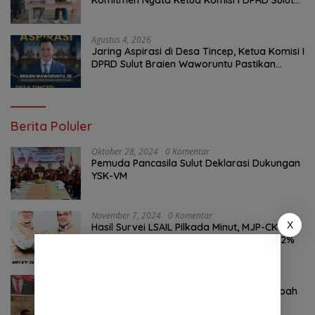
Komitmen Nyata Ketua Komisi I DPRD Sulut
Braien Waworuntu di Garis Depan Aspirasi
Warga
Agustus 4, 2026
Jaring Aspirasi di Desa Tincep, Ketua Komisi I
DPRD Sulut Braien Waworuntu Pastikan
Kawal Tuntas Hak Rakyat
Berita Poluler
Oktober 28, 2024
0 Komentar
Pemuda Pancasila Sulut Deklarasi Dukungan
YSK-VM
November 7, 2024
0 Komentar
X
Hasil Survei LSAIL Pilkada Minut, MJP-CK
46,74% Kalahkan Petahana JG-KWL 27,62%
Agustus 6, 2026
0 Komentar
Komitmen Tegas Legislator Natanael Pepah
Jaring Aspirasi Warga, Kawal Krisis Air