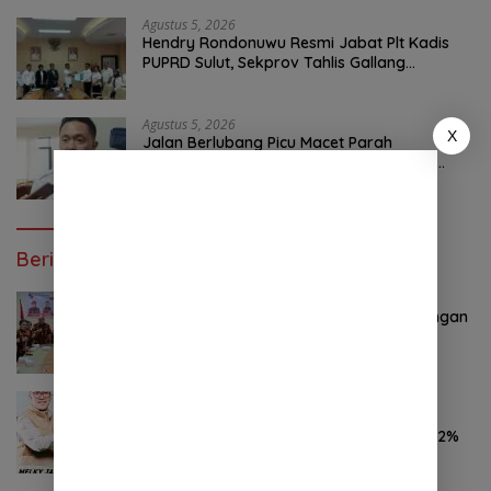
Agustus 5, 2026
Hendry Rondonuwu Resmi Jabat Plt Kadis
PUPRD Sulut, Sekprov Tahlis Gallang
Tekankan Optimalisasi Layanan Publik
Agustus 5, 2026
X
Jalan Berlubang Picu Macet Parah
Winangun–Pineleng, BPJN Sulut Pastikan
Penambalan Aspal Dimulai Malam Ini
Berita Poluler
Oktober 28, 2024
0 Komentar
Pemuda Pancasila Sulut Deklarasi Dukungan
YSK-VM
November 7, 2024
0 Komentar
Hasil Survei LSAIL Pilkada Minut, MJP-CK
46,74% Kalahkan Petahana JG-KWL 27,62%