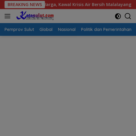
Langsung
Aspirasi Warga, Kawal Krisis Air Bersih Malalayang II Hingga P
BREAKING NEWS
ke
konten
Pemprov Sulut
Global
Nasional
Politik dan Pemerintahan