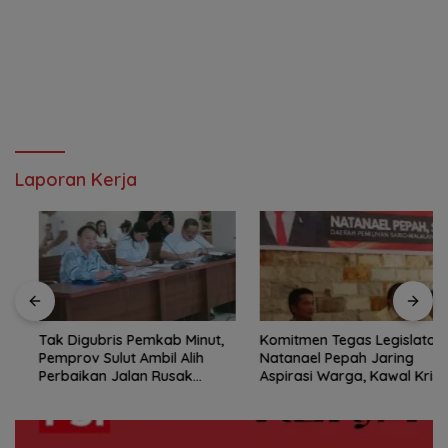
Laporan Kerja
Tak Digubris Pemkab Minut,
Komitmen Tegas Legislator
Pemprov Sulut Ambil Alih
Natanael Pepah Jaring
Perbaikan Jalan Rusak
Aspirasi Warga, Kawal Krisis
Perum Permata Klabat Paniki
Air Bersih Malalayang II
Baru
Hingga Perbaikan
Infrastruktur