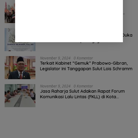
Oktober 24, 2024
0 Komentar
Pertama ! Serikat Buruh jadi Pendemo
Perdana untuk Pemerintahan Prabowo-
Gibran
Agustus 8, 2026
0 Komentar
Keluarga Besar DPRD Sulut Sampaikan Duka
Mendalam Atas Berpulangnya Kadis
Perkebunan Darwin Muksin
November 9, 2024
0 Komentar
Terkait Kabinet “Gemuk” Prabowo-Gibran,
Legislator Ini Tanggapan Sulut Lois Schramm
November 9, 2024
0 Komentar
Jasa Raharja Sulut Adakan Rapat Forum
Komunikasi Lalu Lintas (FKLL) di Kota
Tomohon