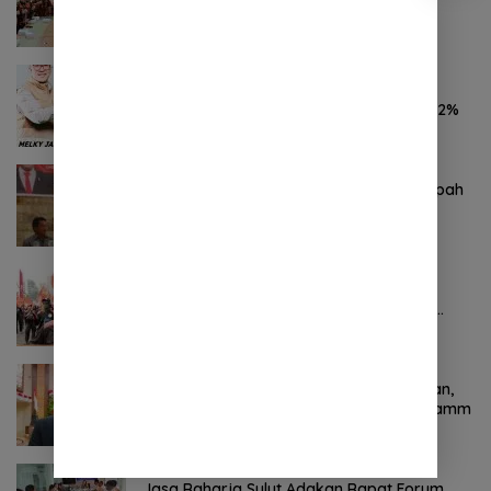
YSK-VM
November 7, 2024
0 Komentar
Hasil Survei LSAIL Pilkada Minut, MJP-CK
46,74% Kalahkan Petahana JG-KWL 27,62%
Agustus 6, 2026
0 Komentar
Komitmen Tegas Legislator Natanael Pepah
Jaring Aspirasi Warga, Kawal Krisis Air
Bersih Malalayang II Hingga Perbaikan
Infrastruktur
Oktober 24, 2024
0 Komentar
Pertama ! Serikat Buruh jadi Pendemo
Perdana untuk Pemerintahan Prabowo-
Gibran
November 9, 2024
0 Komentar
Terkait Kabinet “Gemuk” Prabowo-Gibran,
Legislator Ini Tanggapan Sulut Lois Schramm
November 9, 2024
0 Komentar
Jasa Raharja Sulut Adakan Rapat Forum