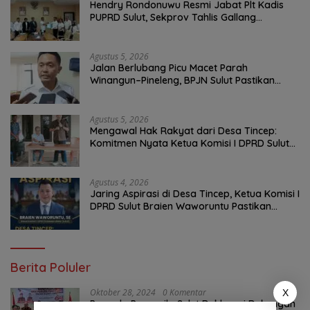
Hendry Rondonuwu Resmi Jabat Plt Kadis
PUPRD Sulut, Sekprov Tahlis Gallang
Tekankan Optimalisasi Layanan Publik
Agustus 5, 2026
Jalan Berlubang Picu Macet Parah
Winangun–Pineleng, BPJN Sulut Pastikan
Penambalan Aspal Dimulai Malam Ini
Agustus 5, 2026
Mengawal Hak Rakyat dari Desa Tincep:
Komitmen Nyata Ketua Komisi I DPRD Sulut
Braien Waworuntu di Garis Depan Aspirasi
Warga
Agustus 4, 2026
Jaring Aspirasi di Desa Tincep, Ketua Komisi I
DPRD Sulut Braien Waworuntu Pastikan
Kawal Tuntas Hak Rakyat
Berita Poluler
Oktober 28, 2024
0 Komentar
X
Pemuda Pancasila Sulut Deklarasi Dukungan