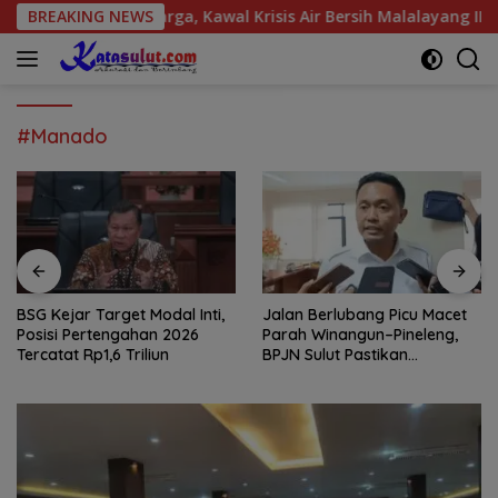
Langsung
pirasi Warga, Kawal Krisis Air Bersih Malalayang II Hingga Per
BREAKING NEWS
ke
konten
#Manado
BSG Kejar Target Modal Inti,
Jalan Berlubang Picu Macet
Posisi Pertengahan 2026
Parah Winangun–Pineleng,
Tercatat Rp1,6 Triliun
BPJN Sulut Pastikan
Penambalan Aspal Dimulai
Malam Ini