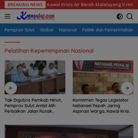
Langsung
si Warga, Kawal Krisis Air Bersih Malalayang II Hingga Perbaika
BREAKING NEWS
ke
konten
Pemprov Sulut
Global
Nasional
Politik dan Pemerintahan
Pelatihan Kepemimpinan Nasional
Tak Digubris Pemkab Minut,
Komitmen Tegas Legislator
Pemprov Sulut Ambil Alih
Natanael Pepah Jaring
Perbaikan Jalan Rusak
Aspirasi Warga, Kawal Krisis
Perum Permata Klabat Paniki
Air Bersih Malalayang II
Baru
Hingga Perbaikan
Infrastruktur