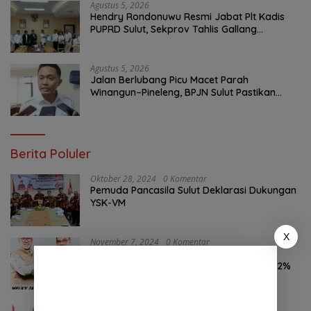
Agustus 5, 2026
Hendry Rondonuwu Resmi Jabat Plt Kadis
PUPRD Sulut, Sekprov Tahlis Gallang
Tekankan Optimalisasi Layanan Publik
Agustus 5, 2026
Jalan Berlubang Picu Macet Parah
Winangun–Pineleng, BPJN Sulut Pastikan
Penambalan Aspal Dimulai Malam Ini
Berita Poluler
Oktober 28, 2024
0 Komentar
Pemuda Pancasila Sulut Deklarasi Dukungan
YSK-VM
X
November 7, 2024
0 Komentar
Hasil Survei LSAIL Pilkada Minut, MJP-CK
46,74% Kalahkan Petahana JG-KWL 27,62%
Oktober 24, 2024
0 Komentar