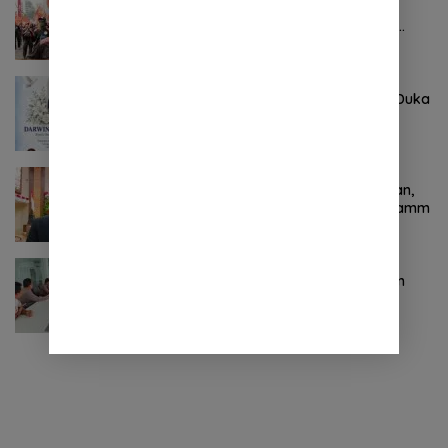
Pertama ! Serikat Buruh jadi Pendemo
Perdana untuk Pemerintahan Prabowo-
Gibran
Agustus 8, 2026
0 Komentar
Keluarga Besar DPRD Sulut Sampaikan Duka
Mendalam Atas Berpulangnya Kadis
Perkebunan Darwin Muksin
November 9, 2024
0 Komentar
Terkait Kabinet “Gemuk” Prabowo-Gibran,
Legislator Ini Tanggapan Sulut Lois Schramm
November 9, 2024
0 Komentar
Jasa Raharja Sulut Adakan Rapat Forum
Komunikasi Lalu Lintas (FKLL) di Kota
Tomohon