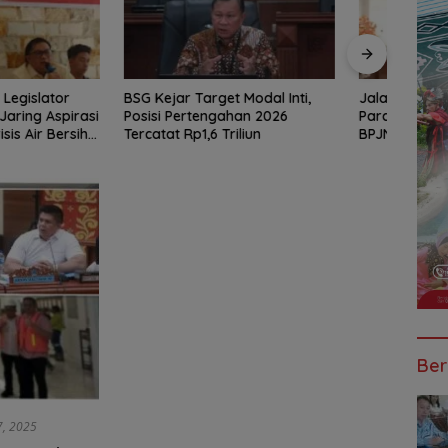
 Target Modal Inti,
Jalan Berlubang Picu Macet
Meng
ertengahan 2026
Parah Winangun–Pineleng,
Desa
Rp1,6 Triliun
BPJN Sulut Pastikan
Ketua
Penambalan Aspal Dimulai
Braie
Malam Ini
Depa
Ber
7, 2025