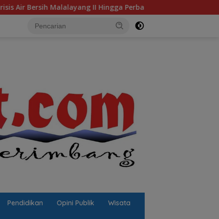
Malalayang II Hingga Perbaikan Infrastruktur
Jalan Ber
Pendidikan
Opini Publik
Wisata