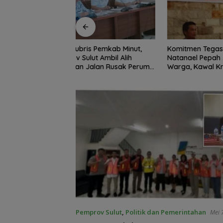
s Pemkab Minut,
Komitmen Tegas Legislator
BSG Kejar
t Ambil Alih
Natanael Pepah Jaring Aspirasi
Posisi P
alan Rusak Perum
Warga, Kawal Krisis Air Bersih
Tercatat 
bat Paniki Baru
Malalayang II Hingga Perbaikan
Infrastruktur
Pemprov Sulut
,
Politik dan Pemerintahan
Mei 