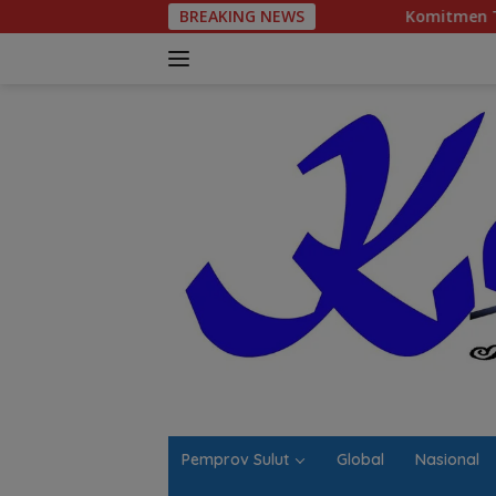
Langsung
BREAKING NEWS
Komitmen Tegas Legislator 
ke
konten
Pemprov Sulut
Global
Nasional