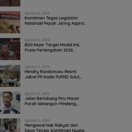
Perbaikan Jalan Rusak Perum
Permata Klabat Paniki Baru
Agustus 6, 2026
Komitmen Tegas Legislator
Natanael Pepah Jaring Aspirasi
Warga, Kawal Krisis Air Bersih
Malalayang II Hingga Perbaikan
Infrastruktur
Agustus 6, 2026
BSG Kejar Target Modal Inti,
Posisi Pertengahan 2026
Tercatat Rp1,6 Triliun
Agustus 5, 2026
Hendry Rondonuwu Resmi
Jabat Plt Kadis PUPRD Sulut,
Sekprov Tahlis Gallang
Tekankan Optimalisasi
Layanan Publik
Agustus 5, 2026
Jalan Berlubang Picu Macet
Parah Winangun–Pineleng,
BPJN Sulut Pastikan
Penambalan Aspal Dimulai
Malam Ini
Agustus 5, 2026
Mengawal Hak Rakyat dari
Desa Tincep: Komitmen Nyata