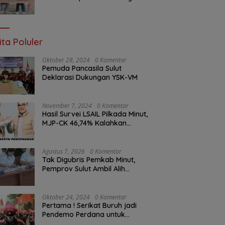
Ketua Komisi I DPRD Sulut
Braien Waworuntu di Garis
Depan Aspirasi Warga
ita Poluler
Oktober 28, 2024
0 Komentar
Pemuda Pancasila Sulut
Deklarasi Dukungan YSK-VM
November 7, 2024
0 Komentar
Hasil Survei LSAIL Pilkada Minut,
MJP-CK 46,74% Kalahkan
Petahana JG-KWL 27,62%
Agustus 7, 2026
0 Komentar
Tak Digubris Pemkab Minut,
Pemprov Sulut Ambil Alih
Perbaikan Jalan Rusak Perum
Permata Klabat Paniki Baru
Oktober 24, 2024
0 Komentar
Pertama ! Serikat Buruh jadi
Pendemo Perdana untuk
Pemerintahan Prabowo-Gibran