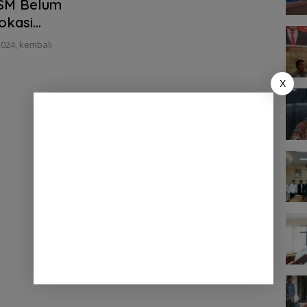
MSM Belum
okasi
024, kembali
X