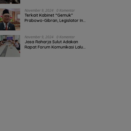
November 9, 2024
0 Komentar
Terkait Kabinet “Gemuk”
Prabowo-Gibran, Legislator Ini
Tanggapan Sulut Lois
Schramm
November 9, 2024
0 Komentar
Jasa Raharja Sulut Adakan
Rapat Forum Komunikasi Lalu
Lintas (FKLL) di Kota Tomohon