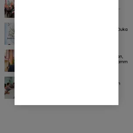
Pertama ! Serikat Buruh jadi Pendemo
Perdana untuk Pemerintahan Prabowo-
Gibran
Agustus 8, 2026
0 Komentar
Keluarga Besar DPRD Sulut Sampaikan Duka
Mendalam Atas Berpulangnya Kadis
Perkebunan Darwin Muksin
November 9, 2024
0 Komentar
Terkait Kabinet “Gemuk” Prabowo-Gibran,
Legislator Ini Tanggapan Sulut Lois Schramm
November 9, 2024
0 Komentar
Jasa Raharja Sulut Adakan Rapat Forum
Komunikasi Lalu Lintas (FKLL) di Kota
Tomohon