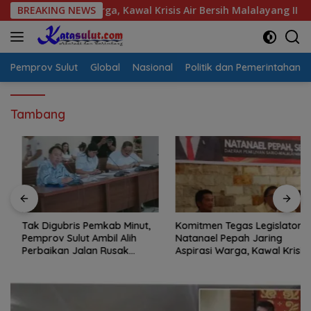
Langsung
irasi Warga, Kawal Krisis Air Bersih Malalayang II Hingga Perb
BREAKING NEWS
ke
konten
Pemprov Sulut
Global
Nasional
Politik dan Pemerintahan
Tambang
Tak Digubris Pemkab Minut,
Komitmen Tegas Legislator
Pemprov Sulut Ambil Alih
Natanael Pepah Jaring
Perbaikan Jalan Rusak
Aspirasi Warga, Kawal Krisis
Perum Permata Klabat Paniki
Air Bersih Malalayang II
Baru
Hingga Perbaikan
Infrastruktur