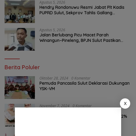
Agustus 5, 2026
Hendry Rondonuwu Resmi Jabat Plt Kadis
PUPRD Sulut, Sekprov Tahlis Gallang
Tekankan Optimalisasi Layanan Publik
Agustus 5, 2026
Jalan Berlubang Picu Macet Parah
Winangun–Pineleng, BPJN Sulut Pastikan
Penambalan Aspal Dimulai Malam Ini
Berita Poluler
Oktober 28, 2024
0 Komentar
Pemuda Pancasila Sulut Deklarasi Dukungan
YSK-VM
X
November 7, 2024
0 Komentar
Hasil Survei LSAIL Pilkada Minut, MJP-CK
46,74% Kalahkan Petahana JG-KWL 27,62%
Oktober 24, 2024
0 Komentar