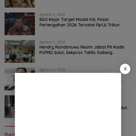
Bersih Malalayang II Hingga Perbaikan
Infrastruktur
Agustus 6, 2026
BSG Kejar Target Modal Inti, Posisi
Pertengahan 2026 Tercatat Rp1,6 Triliun
Agustus 5, 2026
Hendry Rondonuwu Resmi Jabat Plt Kadis
PUPRD Sulut, Sekprov Tahlis Gallang
Tekankan Optimalisasi Layanan Publik
X
Agustus 5, 2026
Jalan Berlubang Picu Macet Parah
Winangun–Pineleng, BPJN Sulut Pastikan
Penambalan Aspal Dimulai Malam Ini
Agustus 5, 2026
Mengawal Hak Rakyat dari Desa Tincep:
Komitmen Nyata Ketua Komisi I DPRD Sulut
Braien Waworuntu di Garis Depan Aspirasi
Warga
Berita Poluler