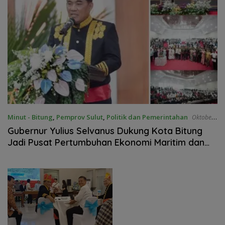
Minut - Bitung
,
Pemprov Sulut
,
Politik dan Pemerintahan
Oktober
13, 2025
Gubernur Yulius Selvanus Dukung Kota Bitung
Jadi Pusat Pertumbuhan Ekonomi Maritim dan
Ekonomi kreatif di Sulawesi Utara