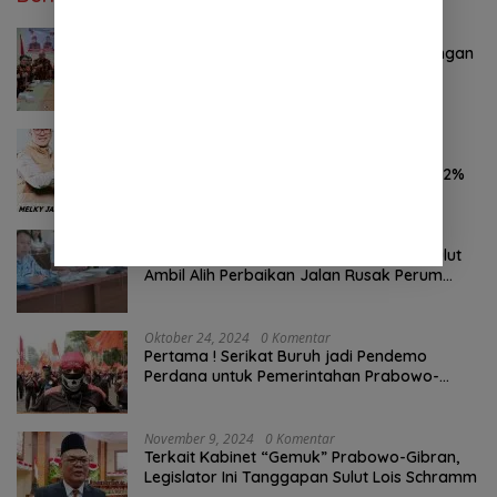
Oktober 28, 2024
0 Komentar
Pemuda Pancasila Sulut Deklarasi Dukungan
YSK-VM
November 7, 2024
0 Komentar
Hasil Survei LSAIL Pilkada Minut, MJP-CK
46,74% Kalahkan Petahana JG-KWL 27,62%
Agustus 7, 2026
0 Komentar
Tak Digubris Pemkab Minut, Pemprov Sulut
Ambil Alih Perbaikan Jalan Rusak Perum
Permata Klabat Paniki Baru
Oktober 24, 2024
0 Komentar
Pertama ! Serikat Buruh jadi Pendemo
Perdana untuk Pemerintahan Prabowo-
Gibran
November 9, 2024
0 Komentar
Terkait Kabinet “Gemuk” Prabowo-Gibran,
Legislator Ini Tanggapan Sulut Lois Schramm