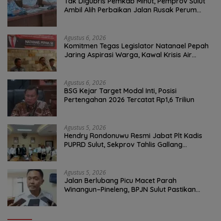
Tak Digubris Pemkab Minut, Pemprov Sulut
Ambil Alih Perbaikan Jalan Rusak Perum
Permata Klabat Paniki Baru
Agustus 6, 2026
Komitmen Tegas Legislator Natanael Pepah
Jaring Aspirasi Warga, Kawal Krisis Air
Bersih Malalayang II Hingga Perbaikan
Infrastruktur
Agustus 6, 2026
BSG Kejar Target Modal Inti, Posisi
Pertengahan 2026 Tercatat Rp1,6 Triliun
Agustus 5, 2026
Hendry Rondonuwu Resmi Jabat Plt Kadis
PUPRD Sulut, Sekprov Tahlis Gallang
Tekankan Optimalisasi Layanan Publik
Agustus 5, 2026
Jalan Berlubang Picu Macet Parah
Winangun–Pineleng, BPJN Sulut Pastikan
Penambalan Aspal Dimulai Malam Ini