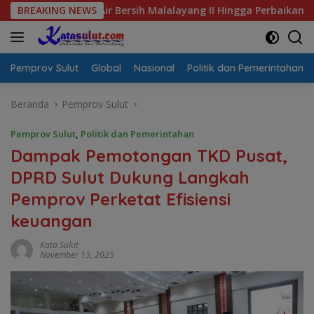
Langsung
sis Air Bersih Malalayang II Hingga Perbaikan Infrastruktur
BREAKING NEWS
ke
konten
Pemprov Sulut
Global
Nasional
Politik dan Pemerintahan
Beranda
Pemprov Sulut
Pemprov Sulut
,
Politik dan Pemerintahan
Dampak Pemotongan TKD Pusat,
DPRD Sulut Dukung Langkah
Pemprov Perketat Efisiensi
keuangan
Kata Sulut
November 13, 2025