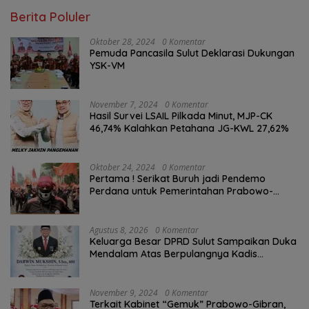
Berita Poluler
Oktober 28, 2024
0 Komentar
Pemuda Pancasila Sulut Deklarasi Dukungan
YSK-VM
November 7, 2024
0 Komentar
Hasil Survei LSAIL Pilkada Minut, MJP-CK
46,74% Kalahkan Petahana JG-KWL 27,62%
Oktober 24, 2024
0 Komentar
Pertama ! Serikat Buruh jadi Pendemo
Perdana untuk Pemerintahan Prabowo-
Gibran
Agustus 8, 2026
0 Komentar
Keluarga Besar DPRD Sulut Sampaikan Duka
Mendalam Atas Berpulangnya Kadis
Perkebunan Darwin Muksin
November 9, 2024
0 Komentar
Terkait Kabinet “Gemuk” Prabowo-Gibran,