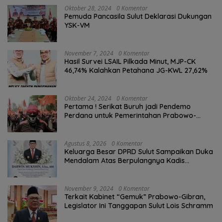
Oktober 28, 2024
0 Komentar
Pemuda Pancasila Sulut Deklarasi Dukungan
YSK-VM
November 7, 2024
0 Komentar
Hasil Survei LSAIL Pilkada Minut, MJP-CK
46,74% Kalahkan Petahana JG-KWL 27,62%
Oktober 24, 2024
0 Komentar
Pertama ! Serikat Buruh jadi Pendemo
Perdana untuk Pemerintahan Prabowo-
Gibran
Agustus 8, 2026
0 Komentar
Keluarga Besar DPRD Sulut Sampaikan Duka
Mendalam Atas Berpulangnya Kadis
Perkebunan Darwin Muksin
November 9, 2024
0 Komentar
Terkait Kabinet “Gemuk” Prabowo-Gibran,
Legislator Ini Tanggapan Sulut Lois Schramm