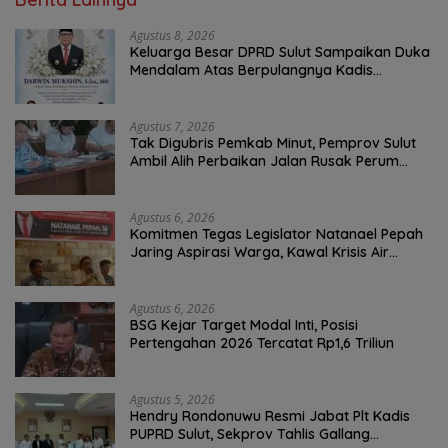
Agustus 8, 2026
Keluarga Besar DPRD Sulut Sampaikan Duka
Mendalam Atas Berpulangnya Kadis
Perkebunan Darwin Muksin
Agustus 7, 2026
Tak Digubris Pemkab Minut, Pemprov Sulut
Ambil Alih Perbaikan Jalan Rusak Perum
Permata Klabat Paniki Baru
Agustus 6, 2026
Komitmen Tegas Legislator Natanael Pepah
Jaring Aspirasi Warga, Kawal Krisis Air
Bersih Malalayang II Hingga Perbaikan
Infrastruktur
Agustus 6, 2026
BSG Kejar Target Modal Inti, Posisi
Pertengahan 2026 Tercatat Rp1,6 Triliun
Agustus 5, 2026
Hendry Rondonuwu Resmi Jabat Plt Kadis
PUPRD Sulut, Sekprov Tahlis Gallang