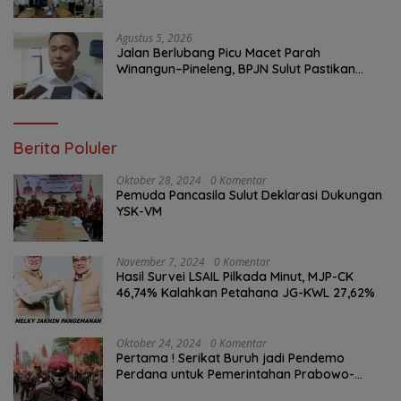
Tekankan Optimalisasi Layanan Publik
Agustus 5, 2026
Jalan Berlubang Picu Macet Parah
Winangun–Pineleng, BPJN Sulut Pastikan
Penambalan Aspal Dimulai Malam Ini
Berita Poluler
Oktober 28, 2024
0 Komentar
Pemuda Pancasila Sulut Deklarasi Dukungan
YSK-VM
November 7, 2024
0 Komentar
Hasil Survei LSAIL Pilkada Minut, MJP-CK
46,74% Kalahkan Petahana JG-KWL 27,62%
Oktober 24, 2024
0 Komentar
Pertama ! Serikat Buruh jadi Pendemo
Perdana untuk Pemerintahan Prabowo-
Gibran