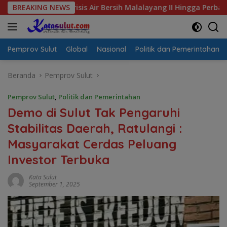
Langsung
l Krisis Air Bersih Malalayang II Hingga Perbaikan Infrastrukt
BREAKING NEWS
ke
konten
Pemprov Sulut
Global
Nasional
Politik dan Pemerintahan
Beranda
Pemprov Sulut
Pemprov Sulut
,
Politik dan Pemerintahan
Demo di Sulut Tak Pengaruhi
Stabilitas Daerah, Ratulangi :
Masyarakat Cerdas Peluang
Investor Terbuka
Kata Sulut
September 1, 2025