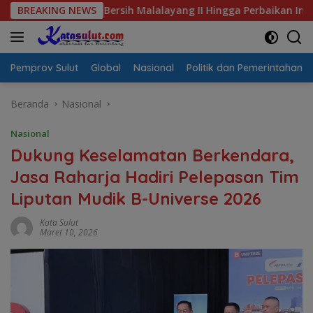
Langsung
Air Bersih Malalayang II Hingga Perbaikan Infrastruktur
BREAKING NEWS
ke
konten
Pemprov Sulut
Global
Nasional
Politik dan Pemerintahan
Beranda
Nasional
Nasional
Dukung Keselamatan Berkendara,
Jasa Raharja Hadiri Pelepasan Tim
Liputan Mudik B-Universe 2026
Kata Sulut
Maret 10, 2026