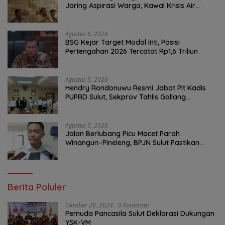
Jaring Aspirasi Warga, Kawal Krisis Air
Bersih Malalayang II Hingga Perbaikan
Infrastruktur
Agustus 6, 2026
BSG Kejar Target Modal Inti, Posisi
Pertengahan 2026 Tercatat Rp1,6 Triliun
Agustus 5, 2026
Hendry Rondonuwu Resmi Jabat Plt Kadis
PUPRD Sulut, Sekprov Tahlis Gallang
Tekankan Optimalisasi Layanan Publik
Agustus 5, 2026
Jalan Berlubang Picu Macet Parah
Winangun–Pineleng, BPJN Sulut Pastikan
Penambalan Aspal Dimulai Malam Ini
Berita Poluler
Oktober 28, 2024
0 Komentar
Pemuda Pancasila Sulut Deklarasi Dukungan
YSK-VM