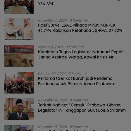
YSK-VM
November 7, 2024
0 Komentar
Hasil Survei LSAIL Pilkada Minut, MJP-CK
46,74% Kalahkan Petahana JG-KWL 27,62%
Agustus 6, 2026
0 Komentar
Komitmen Tegas Legislator Natanael Pepah
Jaring Aspirasi Warga, Kawal Krisis Air
Bersih Malalayang II Hingga Perbaikan
Infrastruktur
Oktober 24, 2024
0 Komentar
Pertama ! Serikat Buruh jadi Pendemo
Perdana untuk Pemerintahan Prabowo-
Gibran
November 9, 2024
0 Komentar
Terkait Kabinet “Gemuk” Prabowo-Gibran,
Legislator Ini Tanggapan Sulut Lois Schramm
November 9, 2024
0 Komentar