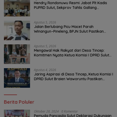
Hendry Rondonuwu Resmi Jabat Plt Kadis
PUPRD Sulut, Sekprov Tahlis Gallang
Tekankan Optimalisasi Layanan Publik
Agustus 5, 2026
Jalan Berlubang Picu Macet Parah
Winangun–Pineleng, BPJN Sulut Pastikan
Penambalan Aspal Dimulai Malam Ini
Agustus 5, 2026
Mengawal Hak Rakyat dari Desa Tincep:
Komitmen Nyata Ketua Komisi I DPRD Sulut
Braien Waworuntu di Garis Depan Aspirasi
Warga
Agustus 4, 2026
Jaring Aspirasi di Desa Tincep, Ketua Komisi I
DPRD Sulut Braien Waworuntu Pastikan
Kawal Tuntas Hak Rakyat
Berita Poluler
Oktober 28, 2024
0 Komentar
Pemuda Pancasila Sulut Deklarasi Dukungan