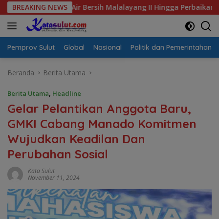
Langsung
is Air Bersih Malalayang II Hingga Perbaikan Infrastruktur
BREAKING NEWS
ke
konten
Pemprov Sulut
Global
Nasional
Politik dan Pemerintahan
Beranda
Berita Utama
Berita Utama
,
Headline
Gelar Pelantikan Anggota Baru,
GMKI Cabang Manado Komitmen
Wujudkan Keadilan Dan
Perubahan Sosial
Kata Sulut
November 11, 2024