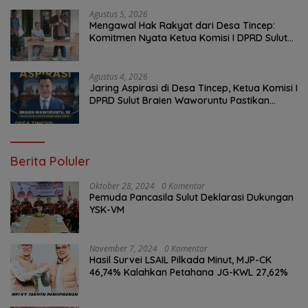
Agustus 5, 2026
Mengawal Hak Rakyat dari Desa Tincep:
Komitmen Nyata Ketua Komisi I DPRD Sulut
Braien Waworuntu di Garis Depan Aspirasi
Warga
Agustus 4, 2026
Jaring Aspirasi di Desa Tincep, Ketua Komisi I
DPRD Sulut Braien Waworuntu Pastikan
Kawal Tuntas Hak Rakyat
Berita Poluler
Oktober 28, 2024
0 Komentar
Pemuda Pancasila Sulut Deklarasi Dukungan
YSK-VM
November 7, 2024
0 Komentar
Hasil Survei LSAIL Pilkada Minut, MJP-CK
46,74% Kalahkan Petahana JG-KWL 27,62%