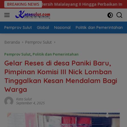
Langsung
s Air Bersih Malalayang II Hingga Perbaikan Infrastruktur
BREAKING NEWS
ke
konten
Pemprov Sulut
Global
Nasional
Politik dan Pemerintahan
Beranda
Pemprov Sulut
Pemprov Sulut
,
Politik dan Pemerintahan
Gelar Reses di desa Paniki Baru,
Pimpinan Komisi III Nick Lomban
Tinggalkan Kesan Mendalam Bagi
Warga
Kata Sulut
September 4, 2025