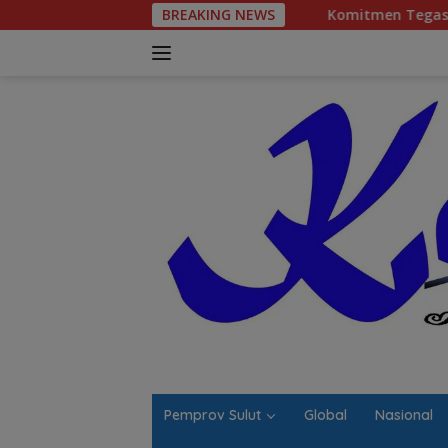
Langsung
BREAKING NEWS
Komitmen Tegas Legislator Natanael
ke
konten
Pemprov Sulut
Global
Nasional