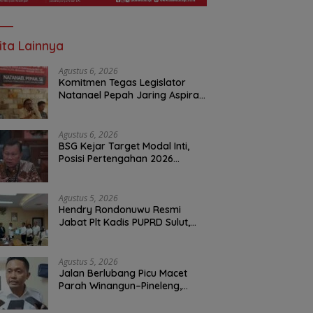
ita Lainnya
Agustus 6, 2026
Komitmen Tegas Legislator
Natanael Pepah Jaring Aspirasi
Warga, Kawal Krisis Air Bersih
Malalayang II Hingga Perbaikan
Infrastruktur
Agustus 6, 2026
BSG Kejar Target Modal Inti,
Posisi Pertengahan 2026
Tercatat Rp1,6 Triliun
Agustus 5, 2026
Hendry Rondonuwu Resmi
Jabat Plt Kadis PUPRD Sulut,
Sekprov Tahlis Gallang
Tekankan Optimalisasi
Layanan Publik
Agustus 5, 2026
Jalan Berlubang Picu Macet
Parah Winangun–Pineleng,
BPJN Sulut Pastikan
Penambalan Aspal Dimulai