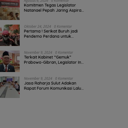
Agustus 6, 2026
0 Komentar
Komitmen Tegas Legislator
Natanael Pepah Jaring Aspirasi
Warga, Kawal Krisis Air Bersih
Malalayang II Hingga Perbaikan
Infrastruktur
Oktober 24, 2024
0 Komentar
Pertama ! Serikat Buruh jadi
Pendemo Perdana untuk
Pemerintahan Prabowo-Gibran
November 9, 2024
0 Komentar
Terkait Kabinet “Gemuk”
Prabowo-Gibran, Legislator Ini
Tanggapan Sulut Lois
Schramm
November 9, 2024
0 Komentar
Jasa Raharja Sulut Adakan
Rapat Forum Komunikasi Lalu
Lintas (FKLL) di Kota Tomohon