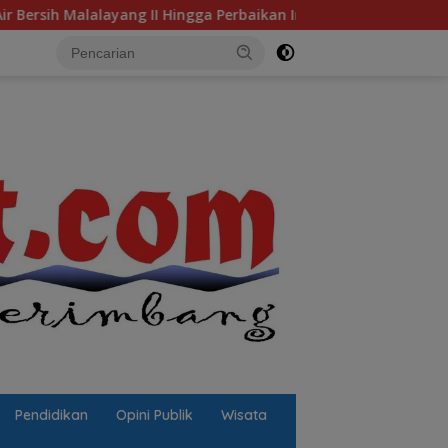
g II Hingga Perbaikan Infrastruktur
Jalan Berlubang P
Pendidikan
Opini Publik
Wisata