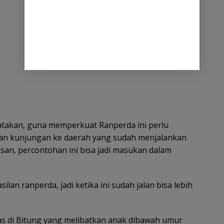
atakan, guna memperkuat Ranperda ini perlu
kan kunjungan ke daerah yang sudah menjalankan
an, percontohan ini bisa jadi masukan dalam
ilan ranperda, jadi ketika ini sudah jalan bisa lebih
tas di Bitung yang melibatkan anak dibawah umur