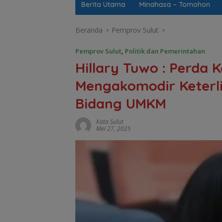
Berita Utama
Minahasa – Tomohon
Beranda
Pemprov Sulut
Pemprov Sulut
,
Politik dan Pemerintahan
Hillary Tuwo : Perda
Mengakomodir Keterli
Bidang UMKM
Kata Sulut
Mei 27, 2025