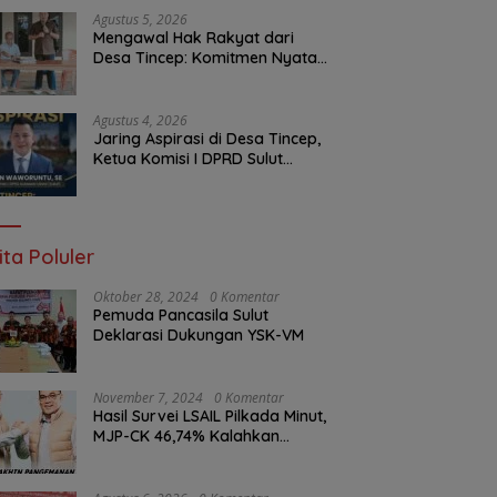
Malam Ini
Agustus 5, 2026
Mengawal Hak Rakyat dari
Desa Tincep: Komitmen Nyata
Ketua Komisi I DPRD Sulut
Braien Waworuntu di Garis
Depan Aspirasi Warga
Agustus 4, 2026
Jaring Aspirasi di Desa Tincep,
Ketua Komisi I DPRD Sulut
Braien Waworuntu Pastikan
Kawal Tuntas Hak Rakyat
ita Poluler
Oktober 28, 2024
0 Komentar
Pemuda Pancasila Sulut
Deklarasi Dukungan YSK-VM
November 7, 2024
0 Komentar
Hasil Survei LSAIL Pilkada Minut,
MJP-CK 46,74% Kalahkan
Petahana JG-KWL 27,62%