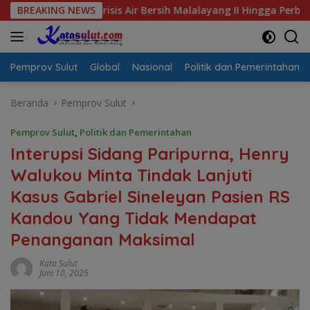
Langsung
al Krisis Air Bersih Malalayang II Hingga Perbaikan Infrastruk
BREAKING NEWS
ke
konten
Pemprov Sulut
Global
Nasional
Politik dan Pemerintahan
Beranda
Pemprov Sulut
Pemprov Sulut
,
Politik dan Pemerintahan
Interupsi Sidang Paripurna, Henry
Walukou Minta Tindak Lanjuti
Kasus Gabriel Sineleyan Pasien RS
Kandou Yang Tidak Mendapat
Penanganan Maksimal
Kata Sulut
Juni 10, 2025