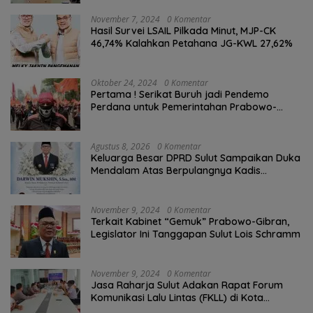
November 7, 2024
0 Komentar
Hasil Survei LSAIL Pilkada Minut, MJP-CK
46,74% Kalahkan Petahana JG-KWL 27,62%
Oktober 24, 2024
0 Komentar
Pertama ! Serikat Buruh jadi Pendemo
Perdana untuk Pemerintahan Prabowo-
Gibran
Agustus 8, 2026
0 Komentar
Keluarga Besar DPRD Sulut Sampaikan Duka
Mendalam Atas Berpulangnya Kadis
Perkebunan Darwin Muksin
November 9, 2024
0 Komentar
Terkait Kabinet “Gemuk” Prabowo-Gibran,
Legislator Ini Tanggapan Sulut Lois Schramm
November 9, 2024
0 Komentar
Jasa Raharja Sulut Adakan Rapat Forum
Komunikasi Lalu Lintas (FKLL) di Kota
Tomohon