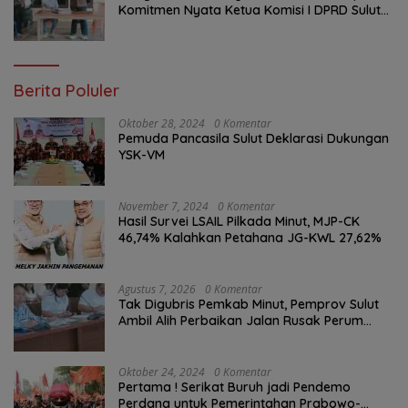
Komitmen Nyata Ketua Komisi I DPRD Sulut
Braien Waworuntu di Garis Depan Aspirasi
Warga
Berita Poluler
Oktober 28, 2024
0 Komentar
Pemuda Pancasila Sulut Deklarasi Dukungan
YSK-VM
November 7, 2024
0 Komentar
Hasil Survei LSAIL Pilkada Minut, MJP-CK
46,74% Kalahkan Petahana JG-KWL 27,62%
Agustus 7, 2026
0 Komentar
Tak Digubris Pemkab Minut, Pemprov Sulut
Ambil Alih Perbaikan Jalan Rusak Perum
Permata Klabat Paniki Baru
Oktober 24, 2024
0 Komentar
Pertama ! Serikat Buruh jadi Pendemo
Perdana untuk Pemerintahan Prabowo-