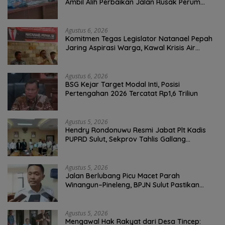
Ambil Alih Perbaikan Jalan Rusak Perum
Permata Klabat Paniki Baru
Agustus 6, 2026
Komitmen Tegas Legislator Natanael Pepah
Jaring Aspirasi Warga, Kawal Krisis Air
Bersih Malalayang II Hingga Perbaikan
Infrastruktur
Agustus 6, 2026
BSG Kejar Target Modal Inti, Posisi
Pertengahan 2026 Tercatat Rp1,6 Triliun
Agustus 5, 2026
Hendry Rondonuwu Resmi Jabat Plt Kadis
PUPRD Sulut, Sekprov Tahlis Gallang
Tekankan Optimalisasi Layanan Publik
Agustus 5, 2026
Jalan Berlubang Picu Macet Parah
Winangun–Pineleng, BPJN Sulut Pastikan
Penambalan Aspal Dimulai Malam Ini
Agustus 5, 2026
Mengawal Hak Rakyat dari Desa Tincep: