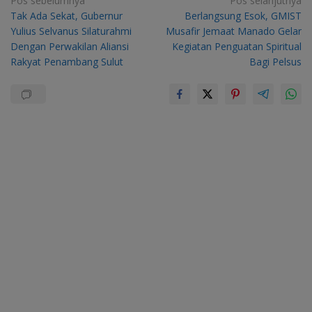
Navigasi
Pos sebelumnya
Pos selanjutnya
Tak Ada Sekat, Gubernur
Berlangsung Esok, GMIST
pos
Yulius Selvanus Silaturahmi
Musafir Jemaat Manado Gelar
Dengan Perwakilan Aliansi
Kegiatan Penguatan Spiritual
Rakyat Penambang Sulut
Bagi Pelsus