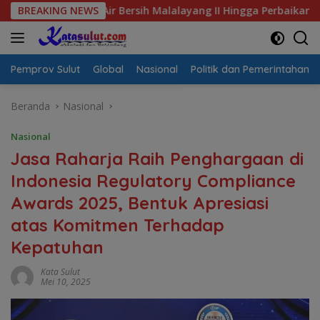
Langsung
is Air Bersih Malalayang II Hingga Perbaikan Infrastruktur
BREAKING NEWS
ke
konten
Pemprov Sulut
Global
Nasional
Politik dan Pemerintahan
Beranda
Nasional
Nasional
Jasa Raharja Raih Penghargaan di
Indonesia Regulatory Compliance
Awards 2025, Bentuk Apresiasi
atas Komitmen Terhadap
Kepatuhan
Kata Sulut
Mei 10, 2025