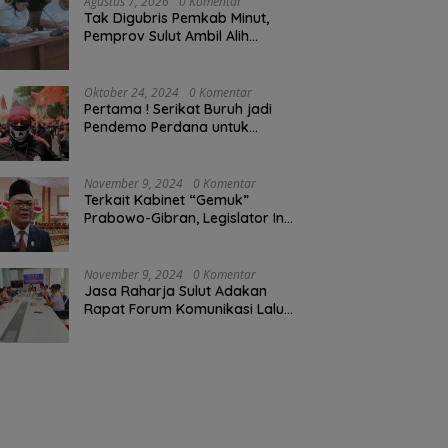
Agustus 7, 2026
0 Komentar
Tak Digubris Pemkab Minut,
Pemprov Sulut Ambil Alih
Perbaikan Jalan Rusak Perum
Permata Klabat Paniki Baru
Oktober 24, 2024
0 Komentar
Pertama ! Serikat Buruh jadi
Pendemo Perdana untuk
Pemerintahan Prabowo-Gibran
November 9, 2024
0 Komentar
Terkait Kabinet “Gemuk”
Prabowo-Gibran, Legislator Ini
Tanggapan Sulut Lois
Schramm
November 9, 2024
0 Komentar
Jasa Raharja Sulut Adakan
Rapat Forum Komunikasi Lalu
Lintas (FKLL) di Kota Tomohon