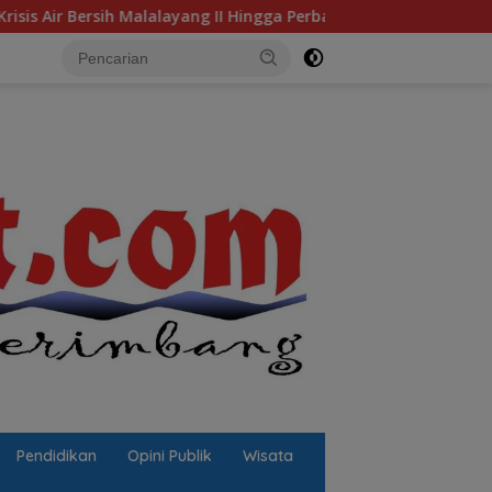
ang II Hingga Perbaikan Infrastruktur
Jalan Berlubang 
Pendidikan
Opini Publik
Wisata