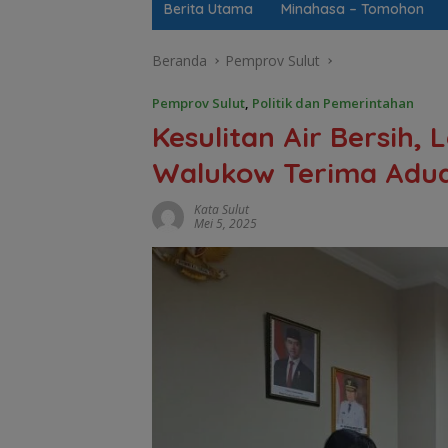
Berita Utama
Minahasa – Tomohon
Beranda
Pemprov Sulut
Pemprov Sulut
,
Politik dan Pemerintahan
Kesulitan Air Bersih, 
Walukow Terima Adua
Kata Sulut
Mei 5, 2025