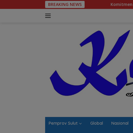
Langsung
BREAKING NEWS
Komitmen Tegas Legislator Natanae
ke
konten
Pemprov Sulut
Global
Nasional