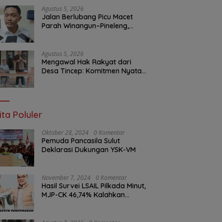
Layanan Publik
Agustus 5, 2026
Jalan Berlubang Picu Macet
Parah Winangun–Pineleng,
BPJN Sulut Pastikan
Penambalan Aspal Dimulai
Malam Ini
Agustus 5, 2026
Mengawal Hak Rakyat dari
Desa Tincep: Komitmen Nyata
Ketua Komisi I DPRD Sulut
Braien Waworuntu di Garis
Depan Aspirasi Warga
ita Poluler
Oktober 28, 2024
0 Komentar
Pemuda Pancasila Sulut
Deklarasi Dukungan YSK-VM
November 7, 2024
0 Komentar
Hasil Survei LSAIL Pilkada Minut,
MJP-CK 46,74% Kalahkan
Petahana JG-KWL 27,62%