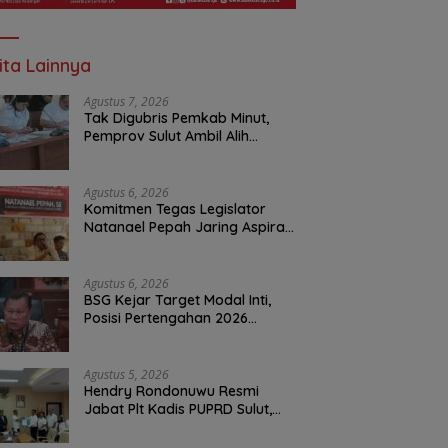
ita Lainnya
Agustus 7, 2026
Tak Digubris Pemkab Minut,
Pemprov Sulut Ambil Alih
Perbaikan Jalan Rusak Perum
Permata Klabat Paniki Baru
Agustus 6, 2026
Komitmen Tegas Legislator
Natanael Pepah Jaring Aspirasi
Warga, Kawal Krisis Air Bersih
Malalayang II Hingga Perbaikan
Infrastruktur
Agustus 6, 2026
BSG Kejar Target Modal Inti,
Posisi Pertengahan 2026
Tercatat Rp1,6 Triliun
Agustus 5, 2026
Hendry Rondonuwu Resmi
Jabat Plt Kadis PUPRD Sulut,
Sekprov Tahlis Gallang
Tekankan Optimalisasi