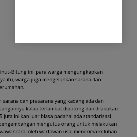
Minut-Bitung ini, para warga mengungkapkan
nya itu, warga juga mengeluhkan sarana dan
 perumahan.
an sarana dan prasarana yang kadang ada dan
sangannya kalau terlambat dipotong dan dilakukan
 juta ini kan luar biasa padahal ada standarisasi
ak pengembangan mengutus orang untuk melakukan
iwawancarai oleh wartawan usai menerima keluhan