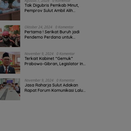
Agustus 7, 2026
0 Komentar
Tak Digubris Pemkab Minut,
Pemprov Sulut Ambil Alih
Perbaikan Jalan Rusak Perum
Permata Klabat Paniki Baru
Oktober 24, 2024
0 Komentar
Pertama ! Serikat Buruh jadi
Pendemo Perdana untuk
Pemerintahan Prabowo-Gibran
November 9, 2024
0 Komentar
Terkait Kabinet “Gemuk”
Prabowo-Gibran, Legislator Ini
Tanggapan Sulut Lois
Schramm
November 9, 2024
0 Komentar
Jasa Raharja Sulut Adakan
Rapat Forum Komunikasi Lalu
Lintas (FKLL) di Kota Tomohon