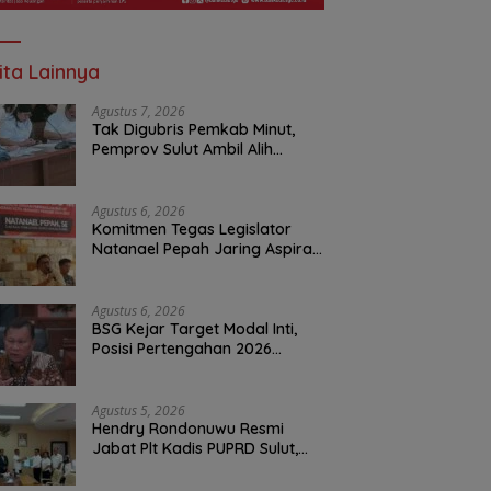
ita Lainnya
Agustus 7, 2026
Tak Digubris Pemkab Minut,
Pemprov Sulut Ambil Alih
Perbaikan Jalan Rusak Perum
Permata Klabat Paniki Baru
Agustus 6, 2026
Komitmen Tegas Legislator
Natanael Pepah Jaring Aspirasi
Warga, Kawal Krisis Air Bersih
Malalayang II Hingga Perbaikan
Infrastruktur
Agustus 6, 2026
BSG Kejar Target Modal Inti,
Posisi Pertengahan 2026
Tercatat Rp1,6 Triliun
Agustus 5, 2026
Hendry Rondonuwu Resmi
Jabat Plt Kadis PUPRD Sulut,
Sekprov Tahlis Gallang
Tekankan Optimalisasi