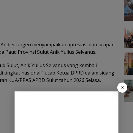
 Andi Silangen menyampaikan apresiasi dan ucapan
a Paud Provinsi Sulut Anik Yulius Selvanus.
d Sulut, Anik Yulius Selvanus yang kembali
tingkat nasional,” ucap Ketua DPRD dalam sidang
an KUA/PPAS APBD Sulut tahun 2026 Selasa,
X