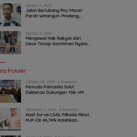
Layanan Publik
Agustus 5, 2026
Jalan Berlubang Picu Macet
Parah Winangun–Pineleng,
BPJN Sulut Pastikan
Penambalan Aspal Dimulai
Malam Ini
Agustus 5, 2026
Mengawal Hak Rakyat dari
Desa Tincep: Komitmen Nyata
Ketua Komisi I DPRD Sulut
Braien Waworuntu di Garis
Depan Aspirasi Warga
ita Poluler
Oktober 28, 2024
0 Komentar
Pemuda Pancasila Sulut
Deklarasi Dukungan YSK-VM
November 7, 2024
0 Komentar
Hasil Survei LSAIL Pilkada Minut,
MJP-CK 46,74% Kalahkan
Petahana JG-KWL 27,62%