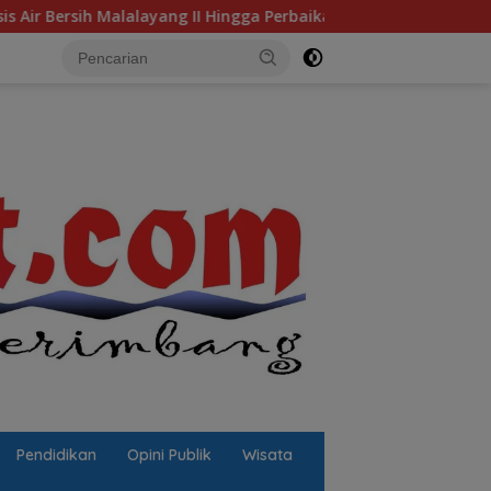
I Hingga Perbaikan Infrastruktur
Jalan Berlubang Picu 
Pendidikan
Opini Publik
Wisata