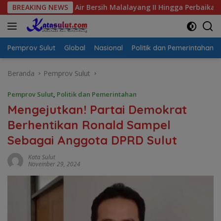
Langsung
Krisis Air Bersih Malalayang II Hingga Perbaikan Infrastruktur
BREAKING NEWS
ke
konten
Pemprov Sulut
Global
Nasional
Politik dan Pemerintahan
Beranda
Pemprov Sulut
Pemprov Sulut
,
Politik dan Pemerintahan
Mengejutkan! Partai Demokrat
Berhentikan Ronald Sampel
Sebagai Anggota DPRD Sulut
Kata Sulut
November 29, 2024