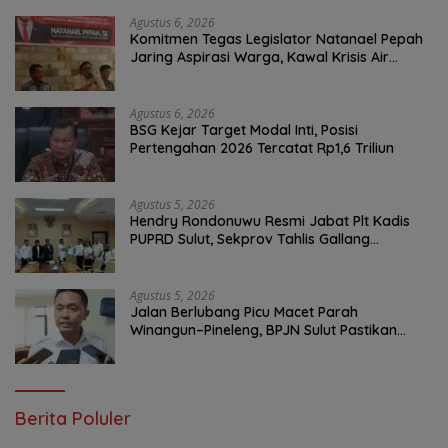
Agustus 6, 2026
Komitmen Tegas Legislator Natanael Pepah
Jaring Aspirasi Warga, Kawal Krisis Air
Bersih Malalayang II Hingga Perbaikan
Infrastruktur
Agustus 6, 2026
BSG Kejar Target Modal Inti, Posisi
Pertengahan 2026 Tercatat Rp1,6 Triliun
Agustus 5, 2026
Hendry Rondonuwu Resmi Jabat Plt Kadis
PUPRD Sulut, Sekprov Tahlis Gallang
Tekankan Optimalisasi Layanan Publik
Agustus 5, 2026
Jalan Berlubang Picu Macet Parah
Winangun–Pineleng, BPJN Sulut Pastikan
Penambalan Aspal Dimulai Malam Ini
Berita Poluler