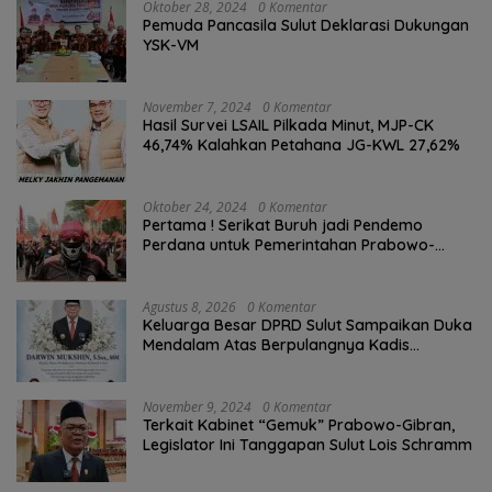
Oktober 28, 2024
0 Komentar
Pemuda Pancasila Sulut Deklarasi Dukungan
YSK-VM
November 7, 2024
0 Komentar
Hasil Survei LSAIL Pilkada Minut, MJP-CK
46,74% Kalahkan Petahana JG-KWL 27,62%
Oktober 24, 2024
0 Komentar
Pertama ! Serikat Buruh jadi Pendemo
Perdana untuk Pemerintahan Prabowo-
Gibran
Agustus 8, 2026
0 Komentar
Keluarga Besar DPRD Sulut Sampaikan Duka
Mendalam Atas Berpulangnya Kadis
Perkebunan Darwin Muksin
November 9, 2024
0 Komentar
Terkait Kabinet “Gemuk” Prabowo-Gibran,
Legislator Ini Tanggapan Sulut Lois Schramm