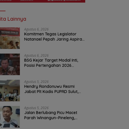
ita Lainnya
Agustus 6, 2026
Komitmen Tegas Legislator
Natanael Pepah Jaring Aspirasi
Warga, Kawal Krisis Air Bersih
Malalayang II Hingga Perbaikan
Infrastruktur
Agustus 6, 2026
BSG Kejar Target Modal Inti,
Posisi Pertengahan 2026
Tercatat Rp1,6 Triliun
Agustus 5, 2026
Hendry Rondonuwu Resmi
Jabat Plt Kadis PUPRD Sulut,
Sekprov Tahlis Gallang
Tekankan Optimalisasi
Layanan Publik
Agustus 5, 2026
Jalan Berlubang Picu Macet
Parah Winangun–Pineleng,
BPJN Sulut Pastikan
Penambalan Aspal Dimulai