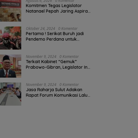
Agustus 6, 2026
0 Komentar
Komitmen Tegas Legislator
Natanael Pepah Jaring Aspirasi
Warga, Kawal Krisis Air Bersih
Malalayang II Hingga Perbaikan
Infrastruktur
Oktober 24, 2024
0 Komentar
Pertama ! Serikat Buruh jadi
Pendemo Perdana untuk
Pemerintahan Prabowo-Gibran
November 9, 2024
0 Komentar
Terkait Kabinet “Gemuk”
Prabowo-Gibran, Legislator Ini
Tanggapan Sulut Lois
Schramm
November 9, 2024
0 Komentar
Jasa Raharja Sulut Adakan
Rapat Forum Komunikasi Lalu
Lintas (FKLL) di Kota Tomohon