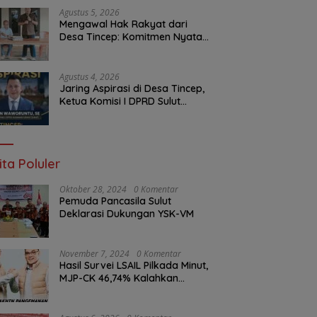
Malam Ini
Agustus 5, 2026
Mengawal Hak Rakyat dari
Desa Tincep: Komitmen Nyata
Ketua Komisi I DPRD Sulut
Braien Waworuntu di Garis
Depan Aspirasi Warga
Agustus 4, 2026
Jaring Aspirasi di Desa Tincep,
Ketua Komisi I DPRD Sulut
Braien Waworuntu Pastikan
Kawal Tuntas Hak Rakyat
ita Poluler
Oktober 28, 2024
0 Komentar
Pemuda Pancasila Sulut
Deklarasi Dukungan YSK-VM
November 7, 2024
0 Komentar
Hasil Survei LSAIL Pilkada Minut,
MJP-CK 46,74% Kalahkan
Petahana JG-KWL 27,62%