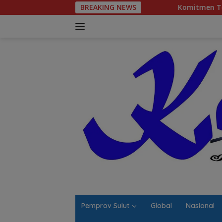
Langsung
BREAKING NEWS
Komitmen Tegas Legislator Natanael 
ke
konten
Pemprov Sulut
Global
Nasional