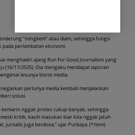
 cenderung “mingkem” atau diam, sehingga fungsi
 pada perlambatan ekonomi.
ai menghadiri ajang Run For Good Journalism yang
ggu (16/11/2025). Dia mengaku mendapat laporan
engenai lesunya bisnis media.
enegaskan perlunya media kembali menjalankan
eri solusi.
n-kemarin nggak protes cukup banyak, sehingga
mesti kritik, kasih masukan biar kita nggak jatuh
, jurnalis juga berdosa,” ujar Purbaya. (*/tem)