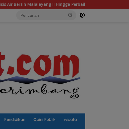
g II Hingga Perbaikan Infrastruktur
Jalan Berlubang Pi
Pendidikan
Opini Publik
Wisata