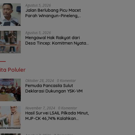
Layanan Publik
Agustus 5, 2026
Jalan Berlubang Picu Macet
Parah Winangun–Pineleng,
BPJN Sulut Pastikan
Penambalan Aspal Dimulai
Malam Ini
Agustus 5, 2026
Mengawal Hak Rakyat dari
Desa Tincep: Komitmen Nyata
Ketua Komisi I DPRD Sulut
Braien Waworuntu di Garis
Depan Aspirasi Warga
ita Poluler
Oktober 28, 2024
0 Komentar
Pemuda Pancasila Sulut
Deklarasi Dukungan YSK-VM
November 7, 2024
0 Komentar
Hasil Survei LSAIL Pilkada Minut,
MJP-CK 46,74% Kalahkan
Petahana JG-KWL 27,62%