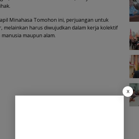
ihak.
apil Minahasa Tomohon ini, perjuangan untuk
 melainkan harus diwujudkan dalam kerja kolektif
a manusia maupun alam.
X