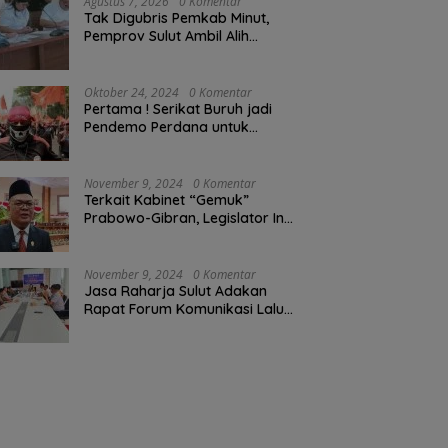
Agustus 7, 2026
0 Komentar
Tak Digubris Pemkab Minut,
Pemprov Sulut Ambil Alih
Perbaikan Jalan Rusak Perum
Permata Klabat Paniki Baru
Oktober 24, 2024
0 Komentar
Pertama ! Serikat Buruh jadi
Pendemo Perdana untuk
Pemerintahan Prabowo-Gibran
November 9, 2024
0 Komentar
Terkait Kabinet “Gemuk”
Prabowo-Gibran, Legislator Ini
Tanggapan Sulut Lois
Schramm
November 9, 2024
0 Komentar
Jasa Raharja Sulut Adakan
Rapat Forum Komunikasi Lalu
Lintas (FKLL) di Kota Tomohon