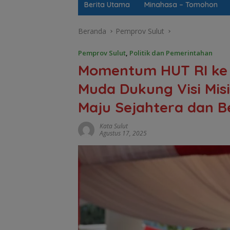
Berita Utama
Minahasa – Tomohon
Beranda
Pemprov Sulut
Pemprov Sulut
,
Politik dan Pemerintahan
Momentum HUT RI ke 
Muda Dukung Visi Mis
Maju Sejahtera dan B
Kata Sulut
Agustus 17, 2025