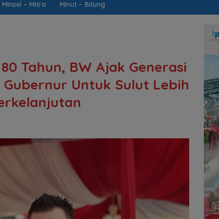
Minsel – Mitra
Minut – Bitung
80 Tahun, BW Ajak Generasi
i Gubernur Untuk Sulut Lebih
erkelanjutan