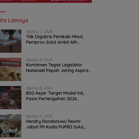
ita Lainnya
Agustus 7, 2026
Tak Digubris Pemkab Minut,
Pemprov Sulut Ambil Alih
Perbaikan Jalan Rusak Perum
Permata Klabat Paniki Baru
Agustus 6, 2026
Komitmen Tegas Legislator
Natanael Pepah Jaring Aspirasi
Warga, Kawal Krisis Air Bersih
Malalayang II Hingga Perbaikan
Infrastruktur
Agustus 6, 2026
BSG Kejar Target Modal Inti,
Posisi Pertengahan 2026
Tercatat Rp1,6 Triliun
Agustus 5, 2026
Hendry Rondonuwu Resmi
Jabat Plt Kadis PUPRD Sulut,
Sekprov Tahlis Gallang
Tekankan Optimalisasi