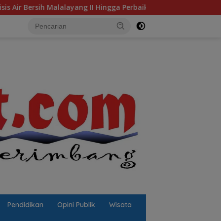
I Hingga Perbaikan Infrastruktur
Jalan Berlubang Picu
Pendidikan
Opini Publik
Wisata