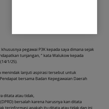
at khususnya pegawai P3K kepada saya dimana sejak
ndapatkan tunjangan, ” kata Walukow kepada
(14/1/25).
menindak lanjuti aspirasi tersebut untuk
r Pendapat bersama Badan Kepegawaian Daerah
 ditata atau tidak,
ta (DPRD) bersalah karena harusnya kan ditata
ak terinformasi apakah itu ditata atau tidak dan ini