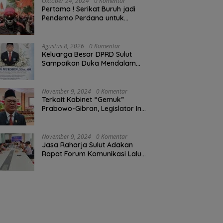
Oktober 24, 2024
0 Komentar
Pertama ! Serikat Buruh jadi
Pendemo Perdana untuk
Pemerintahan Prabowo-Gibran
Agustus 8, 2026
0 Komentar
Keluarga Besar DPRD Sulut
Sampaikan Duka Mendalam
Atas Berpulangnya Kadis
Perkebunan Darwin Muksin
November 9, 2024
0 Komentar
Terkait Kabinet “Gemuk”
Prabowo-Gibran, Legislator Ini
Tanggapan Sulut Lois
Schramm
November 9, 2024
0 Komentar
Jasa Raharja Sulut Adakan
Rapat Forum Komunikasi Lalu
Lintas (FKLL) di Kota Tomohon