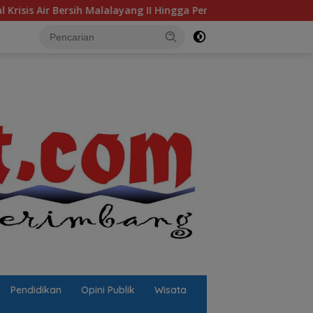
yang II Hingga Perbaikan Infrastruktur
Jalan Berluban
Pendidikan
Opini Publik
Wisata