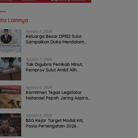
ita Lainnya
Agustus 8, 2026
Keluarga Besar DPRD Sulut
Sampaikan Duka Mendalam
Atas Berpulangnya Kadis
Perkebunan Darwin Muksin
Agustus 7, 2026
Tak Digubris Pemkab Minut,
Pemprov Sulut Ambil Alih
Perbaikan Jalan Rusak Perum
Permata Klabat Paniki Baru
Agustus 6, 2026
Komitmen Tegas Legislator
Natanael Pepah Jaring Aspirasi
Warga, Kawal Krisis Air Bersih
Malalayang II Hingga Perbaikan
Infrastruktur
Agustus 6, 2026
BSG Kejar Target Modal Inti,
Posisi Pertengahan 2026
Tercatat Rp1,6 Triliun