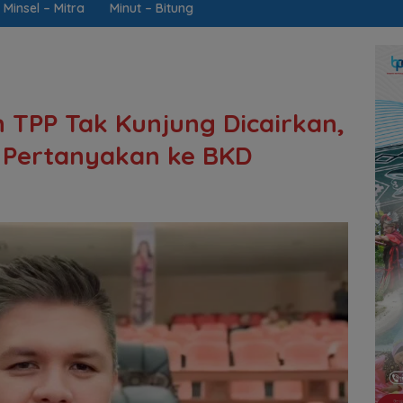
Minsel – Mitra
Minut – Bitung
 TPP Tak Kunjung Dicairkan,
 Pertanyakan ke BKD