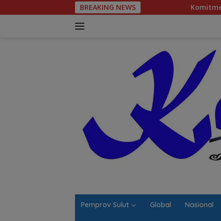
Langsung
BREAKING NEWS
Komitmen Tegas Legislator Natana
ke
konten
Pemprov Sulut
Global
Nasional