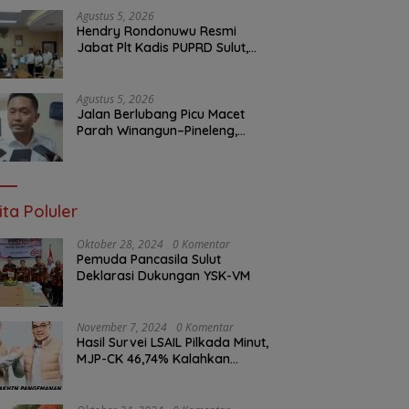
Agustus 5, 2026
Hendry Rondonuwu Resmi
Jabat Plt Kadis PUPRD Sulut,
Sekprov Tahlis Gallang
Tekankan Optimalisasi
Layanan Publik
Agustus 5, 2026
Jalan Berlubang Picu Macet
Parah Winangun–Pineleng,
BPJN Sulut Pastikan
Penambalan Aspal Dimulai
Malam Ini
ita Poluler
Oktober 28, 2024
0 Komentar
Pemuda Pancasila Sulut
Deklarasi Dukungan YSK-VM
November 7, 2024
0 Komentar
Hasil Survei LSAIL Pilkada Minut,
MJP-CK 46,74% Kalahkan
Petahana JG-KWL 27,62%