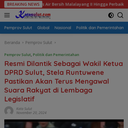
Langsung
Krisis Air Bersih Malalayang II Hingga Perbaikan Infrastruktur
BREAKING NEWS
ke
konten
Pemprov Sulut
Global
Nasional
Politik dan Pemerintahan
Beranda
Pemprov Sulut
Pemprov Sulut
,
Politik dan Pemerintahan
Resmi Dilantik Sebagai Wakil Ketua
DPRD Sulut, Stela Runtuwene
Pastikan Akan Terus Mengawal
Suara Rakyat di Lembaga
Legislatif
Kata Sulut
November 20, 2024