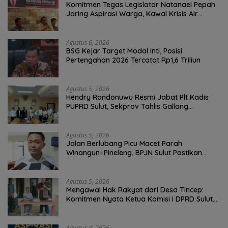
Komitmen Tegas Legislator Natanael Pepah
Jaring Aspirasi Warga, Kawal Krisis Air
Bersih Malalayang II Hingga Perbaikan
Infrastruktur
Agustus 6, 2026
BSG Kejar Target Modal Inti, Posisi
Pertengahan 2026 Tercatat Rp1,6 Triliun
Agustus 5, 2026
Hendry Rondonuwu Resmi Jabat Plt Kadis
PUPRD Sulut, Sekprov Tahlis Gallang
Tekankan Optimalisasi Layanan Publik
Agustus 5, 2026
Jalan Berlubang Picu Macet Parah
Winangun–Pineleng, BPJN Sulut Pastikan
Penambalan Aspal Dimulai Malam Ini
Agustus 5, 2026
Mengawal Hak Rakyat dari Desa Tincep:
Komitmen Nyata Ketua Komisi I DPRD Sulut
Braien Waworuntu di Garis Depan Aspirasi
Warga
Agustus 4, 2026