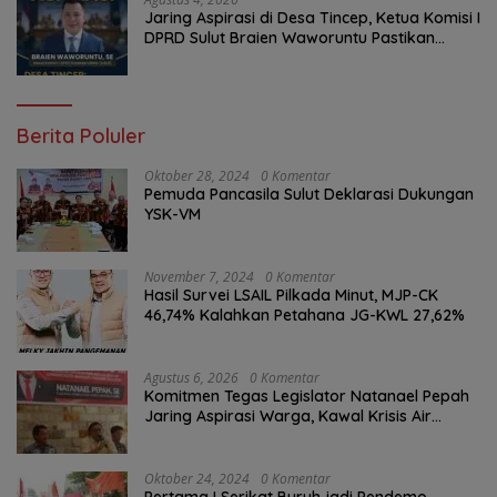
Jaring Aspirasi di Desa Tincep, Ketua Komisi I
DPRD Sulut Braien Waworuntu Pastikan
Kawal Tuntas Hak Rakyat
Berita Poluler
Oktober 28, 2024
0 Komentar
Pemuda Pancasila Sulut Deklarasi Dukungan
YSK-VM
November 7, 2024
0 Komentar
Hasil Survei LSAIL Pilkada Minut, MJP-CK
46,74% Kalahkan Petahana JG-KWL 27,62%
Agustus 6, 2026
0 Komentar
Komitmen Tegas Legislator Natanael Pepah
Jaring Aspirasi Warga, Kawal Krisis Air
Bersih Malalayang II Hingga Perbaikan
Infrastruktur
Oktober 24, 2024
0 Komentar