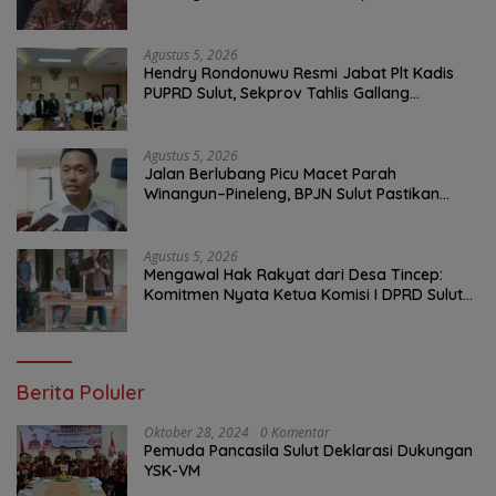
Agustus 5, 2026
Hendry Rondonuwu Resmi Jabat Plt Kadis
PUPRD Sulut, Sekprov Tahlis Gallang
Tekankan Optimalisasi Layanan Publik
Agustus 5, 2026
Jalan Berlubang Picu Macet Parah
Winangun–Pineleng, BPJN Sulut Pastikan
Penambalan Aspal Dimulai Malam Ini
Agustus 5, 2026
Mengawal Hak Rakyat dari Desa Tincep:
Komitmen Nyata Ketua Komisi I DPRD Sulut
Braien Waworuntu di Garis Depan Aspirasi
Warga
Berita Poluler
Oktober 28, 2024
0 Komentar
Pemuda Pancasila Sulut Deklarasi Dukungan
YSK-VM