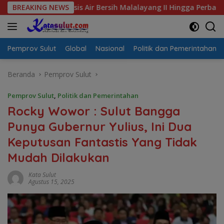
Langsung
 Krisis Air Bersih Malalayang II Hingga Perbaikan Infrastruktu
BREAKING NEWS
ke
konten
Pemprov Sulut
Global
Nasional
Politik dan Pemerintahan
Beranda
Pemprov Sulut
Pemprov Sulut
,
Politik dan Pemerintahan
Rocky Wowor : Sulut Bangga
Punya Gubernur Yulius, Ini Dua
Keputusan Fantastis Yang Tidak
Mudah Dilakukan
Kata Sulut
Agustus 15, 2025