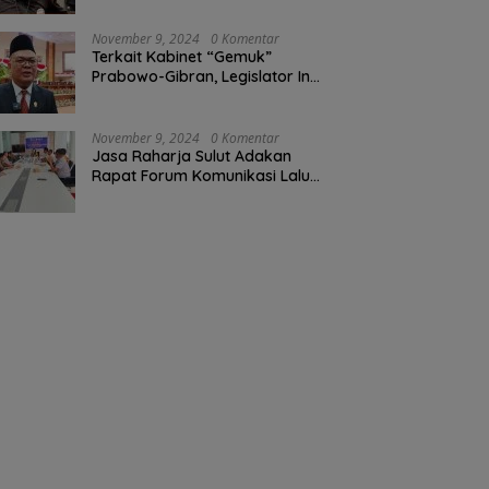
November 9, 2024
0 Komentar
Terkait Kabinet “Gemuk”
Prabowo-Gibran, Legislator Ini
Tanggapan Sulut Lois
Schramm
November 9, 2024
0 Komentar
Jasa Raharja Sulut Adakan
Rapat Forum Komunikasi Lalu
Lintas (FKLL) di Kota Tomohon