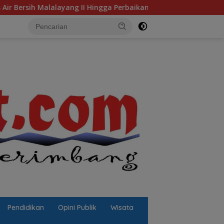
ingga Perbaikan Infrastruktur
Jalan Berlubang Picu Ma
Pendidikan
Opini Publik
Wisata