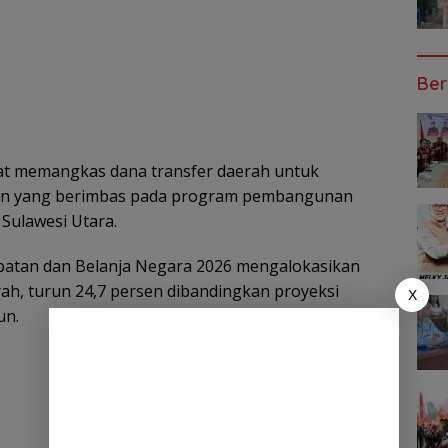
Ber
t memangkas dana transfer daerah untuk
lan yang berimbas pada program pembangunan
 Sulawesi Utara.
atan dan Belanja Negara 2026 mengalokasikan
erah, turun 24,7 persen dibandingkan proyeksi
X
un.