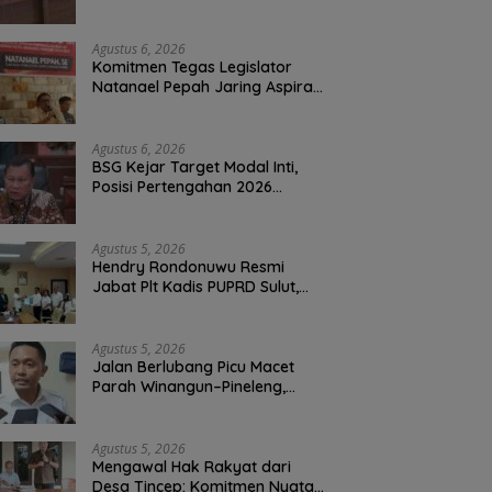
Perbaikan Jalan Rusak Perum
Permata Klabat Paniki Baru
Agustus 6, 2026
Komitmen Tegas Legislator
Natanael Pepah Jaring Aspirasi
Warga, Kawal Krisis Air Bersih
Malalayang II Hingga Perbaikan
Infrastruktur
Agustus 6, 2026
BSG Kejar Target Modal Inti,
Posisi Pertengahan 2026
Tercatat Rp1,6 Triliun
Agustus 5, 2026
Hendry Rondonuwu Resmi
Jabat Plt Kadis PUPRD Sulut,
Sekprov Tahlis Gallang
Tekankan Optimalisasi
Layanan Publik
Agustus 5, 2026
Jalan Berlubang Picu Macet
Parah Winangun–Pineleng,
BPJN Sulut Pastikan
Penambalan Aspal Dimulai
Malam Ini
Agustus 5, 2026
Mengawal Hak Rakyat dari
Desa Tincep: Komitmen Nyata