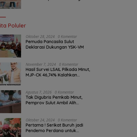
Ketua Komisi I DPRD Sulut
Braien Waworuntu di Garis
Depan Aspirasi Warga
ita Poluler
Oktober 28, 2024
0 Komentar
Pemuda Pancasila Sulut
Deklarasi Dukungan YSK-VM
November 7, 2024
0 Komentar
Hasil Survei LSAIL Pilkada Minut,
MJP-CK 46,74% Kalahkan
Petahana JG-KWL 27,62%
Agustus 7, 2026
0 Komentar
Tak Digubris Pemkab Minut,
Pemprov Sulut Ambil Alih
Perbaikan Jalan Rusak Perum
Permata Klabat Paniki Baru
Oktober 24, 2024
0 Komentar
Pertama ! Serikat Buruh jadi
Pendemo Perdana untuk
Pemerintahan Prabowo-Gibran