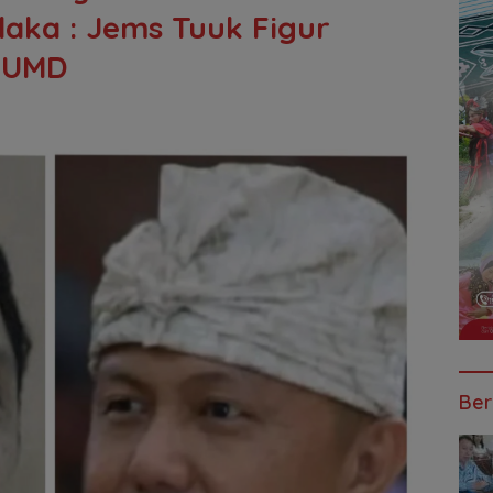
aka : Jems Tuuk Figur
 BUMD
Ber