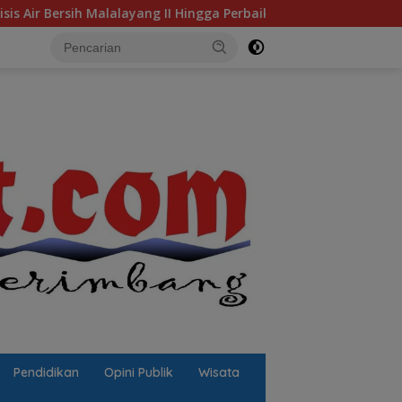
I Hingga Perbaikan Infrastruktur
Jalan Berlubang Picu
Pendidikan
Opini Publik
Wisata