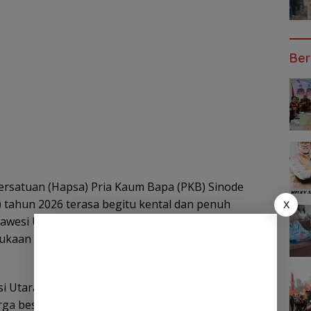
Ber
rsatuan (Hapsa) Pria Kaum Bapa (PKB) Sinode
) tahun 2026 terasa begitu kental dan penuh
X
wesi Utara Mayjend TNI (Purn) Yulius Selvanus,
ukaan rangkaian kegiatan yang dipusatkan pada
si Utara dalam agenda tahunan PKB ini
arga besar GMIM. Mengenakan pakaian olahraga,