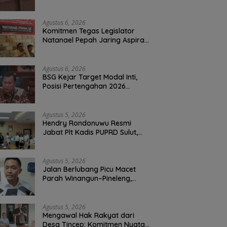
Perbaikan Jalan Rusak Perum
Permata Klabat Paniki Baru
Agustus 6, 2026
Komitmen Tegas Legislator
Natanael Pepah Jaring Aspirasi
Warga, Kawal Krisis Air Bersih
Malalayang II Hingga Perbaikan
Infrastruktur
Agustus 6, 2026
BSG Kejar Target Modal Inti,
Posisi Pertengahan 2026
Tercatat Rp1,6 Triliun
Agustus 5, 2026
Hendry Rondonuwu Resmi
Jabat Plt Kadis PUPRD Sulut,
Sekprov Tahlis Gallang
Tekankan Optimalisasi
Layanan Publik
Agustus 5, 2026
Jalan Berlubang Picu Macet
Parah Winangun–Pineleng,
BPJN Sulut Pastikan
Penambalan Aspal Dimulai
Malam Ini
Agustus 5, 2026
Mengawal Hak Rakyat dari
Desa Tincep: Komitmen Nyata