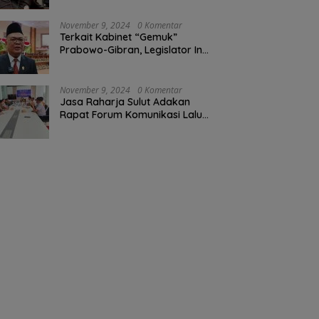
November 9, 2024
0 Komentar
Terkait Kabinet “Gemuk”
Prabowo-Gibran, Legislator Ini
Tanggapan Sulut Lois
Schramm
November 9, 2024
0 Komentar
Jasa Raharja Sulut Adakan
Rapat Forum Komunikasi Lalu
Lintas (FKLL) di Kota Tomohon