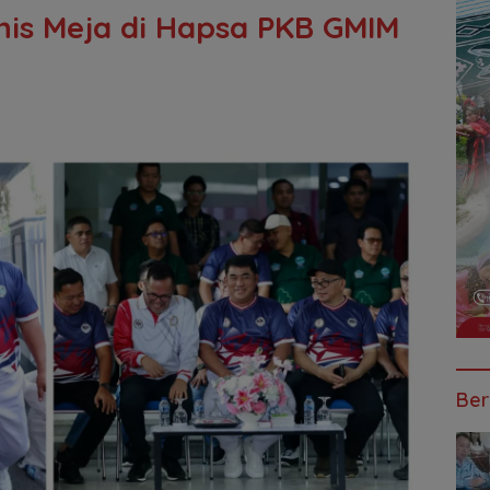
nis Meja di Hapsa PKB GMIM
Ber