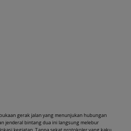
ukaan gerak jalan yang menunjukan hubungan
n jenderal bintang dua ini langsung melebur
okasi kegiatan. Tanpa sekat protokoler yang kaku,