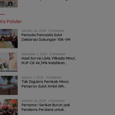
Ketua Komisi I DPRD Sulut
Braien Waworuntu di Garis
Depan Aspirasi Warga
ita Poluler
Oktober 28, 2024
0 Komentar
Pemuda Pancasila Sulut
Deklarasi Dukungan YSK-VM
November 7, 2024
0 Komentar
Hasil Survei LSAIL Pilkada Minut,
MJP-CK 46,74% Kalahkan
Petahana JG-KWL 27,62%
Agustus 7, 2026
0 Komentar
Tak Digubris Pemkab Minut,
Pemprov Sulut Ambil Alih
Perbaikan Jalan Rusak Perum
Permata Klabat Paniki Baru
Oktober 24, 2024
0 Komentar
Pertama ! Serikat Buruh jadi
Pendemo Perdana untuk
Pemerintahan Prabowo-Gibran