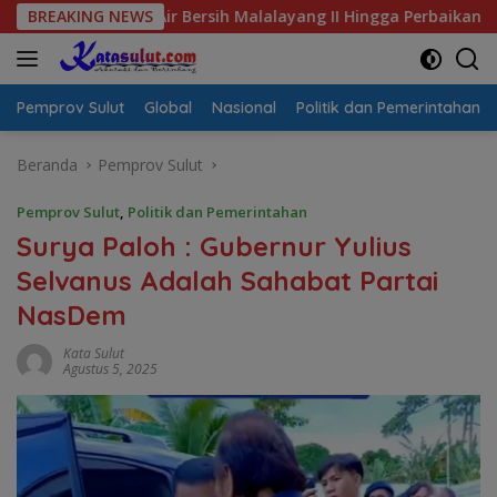
Langsung
s Air Bersih Malalayang II Hingga Perbaikan Infrastruktur
BREAKING NEWS
ke
konten
Pemprov Sulut
Global
Nasional
Politik dan Pemerintahan
Beranda
Pemprov Sulut
Pemprov Sulut
,
Politik dan Pemerintahan
Surya Paloh : Gubernur Yulius
Selvanus Adalah Sahabat Partai
NasDem
Kata Sulut
Agustus 5, 2025