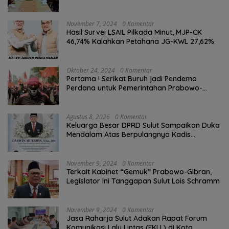
November 7, 2024
0 Komentar
Hasil Survei LSAIL Pilkada Minut, MJP-CK
46,74% Kalahkan Petahana JG-KWL 27,62%
Oktober 24, 2024
0 Komentar
Pertama ! Serikat Buruh jadi Pendemo
Perdana untuk Pemerintahan Prabowo-
Gibran
Agustus 8, 2026
0 Komentar
Keluarga Besar DPRD Sulut Sampaikan Duka
Mendalam Atas Berpulangnya Kadis
Perkebunan Darwin Muksin
November 9, 2024
0 Komentar
Terkait Kabinet “Gemuk” Prabowo-Gibran,
Legislator Ini Tanggapan Sulut Lois Schramm
November 9, 2024
0 Komentar
Jasa Raharja Sulut Adakan Rapat Forum
Komunikasi Lalu Lintas (FKLL) di Kota