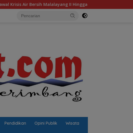
sih Malalayang II Hingga Perbaikan Infrastruktur
Jalan
Pendidikan
Opini Publik
Wisata