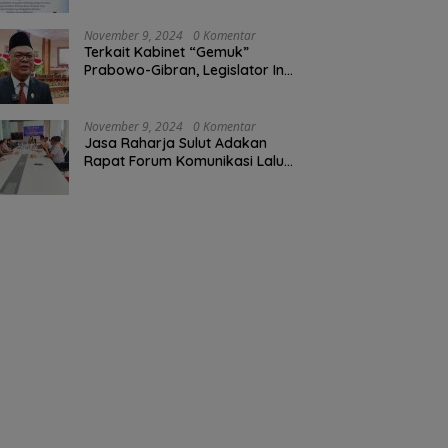
Perkebunan Darwin Muksin
November 9, 2024
0 Komentar
Terkait Kabinet “Gemuk”
Prabowo-Gibran, Legislator Ini
Tanggapan Sulut Lois
Schramm
November 9, 2024
0 Komentar
Jasa Raharja Sulut Adakan
Rapat Forum Komunikasi Lalu
Lintas (FKLL) di Kota Tomohon