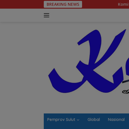
Langsung
BREAKING NEWS
Komitmen Tegas Legisla
ke
konten
Pemprov Sulut
Global
Nasional