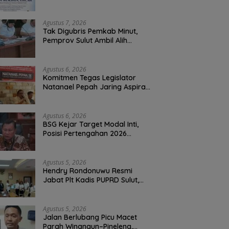
Atas Berpulangnya Kadis
Perkebunan Darwin Muksin
Agustus 7, 2026
Tak Digubris Pemkab Minut,
Pemprov Sulut Ambil Alih
Perbaikan Jalan Rusak Perum
Permata Klabat Paniki Baru
Agustus 6, 2026
Komitmen Tegas Legislator
Natanael Pepah Jaring Aspirasi
Warga, Kawal Krisis Air Bersih
Malalayang II Hingga Perbaikan
Infrastruktur
Agustus 6, 2026
BSG Kejar Target Modal Inti,
Posisi Pertengahan 2026
Tercatat Rp1,6 Triliun
Agustus 5, 2026
Hendry Rondonuwu Resmi
Jabat Plt Kadis PUPRD Sulut,
Sekprov Tahlis Gallang
Tekankan Optimalisasi
Layanan Publik
Agustus 5, 2026
Jalan Berlubang Picu Macet
Parah Winangun–Pineleng,