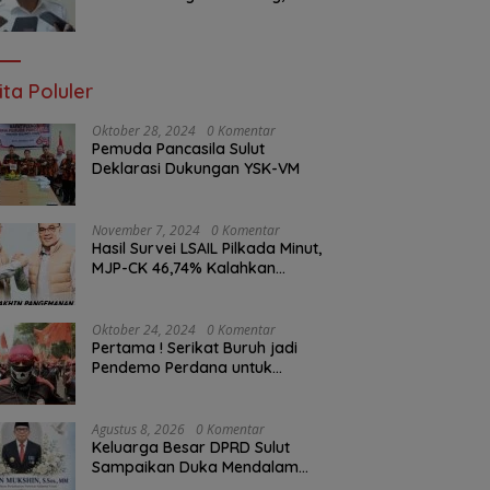
BPJN Sulut Pastikan
Penambalan Aspal Dimulai
Malam Ini
ita Poluler
Oktober 28, 2024
0 Komentar
Pemuda Pancasila Sulut
Deklarasi Dukungan YSK-VM
November 7, 2024
0 Komentar
Hasil Survei LSAIL Pilkada Minut,
MJP-CK 46,74% Kalahkan
Petahana JG-KWL 27,62%
Oktober 24, 2024
0 Komentar
Pertama ! Serikat Buruh jadi
Pendemo Perdana untuk
Pemerintahan Prabowo-Gibran
Agustus 8, 2026
0 Komentar
Keluarga Besar DPRD Sulut
Sampaikan Duka Mendalam
Atas Berpulangnya Kadis