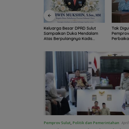
sar DPRD Sulut
Tak Digubris Pemkab Minut,
Komitmen
Duka Mendalam
Pemprov Sulut Ambil Alih
Natanael
angnya Kadis
Perbaikan Jalan Rusak Perum
Warga, Ka
Darwin Muksin
Permata Klabat Paniki Baru
Malalaya
Infrastru
Pemprov Sulut
,
Politik dan Pemerintahan
Apri