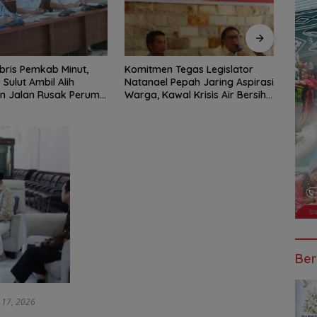
 Tegas Legislator
BSG Kejar Target Modal Inti,
Jalan
 Pepah Jaring Aspirasi
Posisi Pertengahan 2026
Parah
wal Krisis Air Bersih
Tercatat Rp1,6 Triliun
BPJN 
ng II Hingga Perbaikan
Pena
ktur
Malam
Ber
l 17, 2026