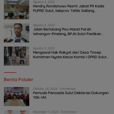
Agustus 5, 2026
Hendry Rondonuwu Resmi Jabat Plt Kadis
PUPRD Sulut, Sekprov Tahlis Gallang
Tekankan Optimalisasi Layanan Publik
Agustus 5, 2026
Jalan Berlubang Picu Macet Parah
Winangun–Pineleng, BPJN Sulut Pastikan
Penambalan Aspal Dimulai Malam Ini
Agustus 5, 2026
Mengawal Hak Rakyat dari Desa Tincep:
Komitmen Nyata Ketua Komisi I DPRD Sulut
Braien Waworuntu di Garis Depan Aspirasi
Warga
Berita Poluler
Oktober 28, 2024
0 Komentar
Pemuda Pancasila Sulut Deklarasi Dukungan
YSK-VM
November 7, 2024
0 Komentar