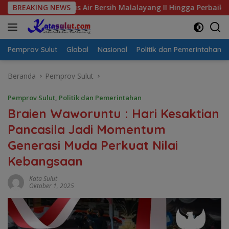
Langsung
risis Air Bersih Malalayang II Hingga Perbaikan Infrastruktur
BREAKING NEWS
ke
konten
Pemprov Sulut
Global
Nasional
Politik dan Pemerintahan
Beranda
Pemprov Sulut
Pemprov Sulut
,
Politik dan Pemerintahan
Braien Waworuntu : Hari Kesaktian
Pancasila Jadi Momentum
Generasi Muda Perkuat Nilai
Kebangsaan
Kata Sulut
Oktober 1, 2025