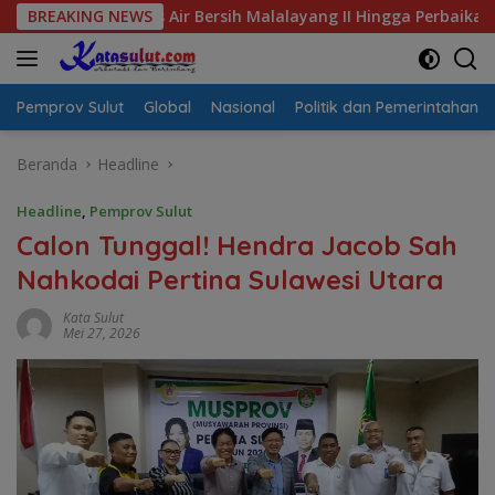
Langsung
sis Air Bersih Malalayang II Hingga Perbaikan Infrastruktur
BREAKING NEWS
ke
konten
Pemprov Sulut
Global
Nasional
Politik dan Pemerintahan
Beranda
Headline
Headline
,
Pemprov Sulut
Calon Tunggal! Hendra Jacob Sah
Nahkodai Pertina Sulawesi Utara
Kata Sulut
Mei 27, 2026