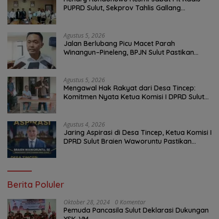
PUPRD Sulut, Sekprov Tahlis Gallang
Tekankan Optimalisasi Layanan Publik
Agustus 5, 2026
Jalan Berlubang Picu Macet Parah
Winangun–Pineleng, BPJN Sulut Pastikan
Penambalan Aspal Dimulai Malam Ini
Agustus 5, 2026
Mengawal Hak Rakyat dari Desa Tincep:
Komitmen Nyata Ketua Komisi I DPRD Sulut
Braien Waworuntu di Garis Depan Aspirasi
Warga
Agustus 4, 2026
Jaring Aspirasi di Desa Tincep, Ketua Komisi I
DPRD Sulut Braien Waworuntu Pastikan
Kawal Tuntas Hak Rakyat
Berita Poluler
Oktober 28, 2024
0 Komentar
Pemuda Pancasila Sulut Deklarasi Dukungan