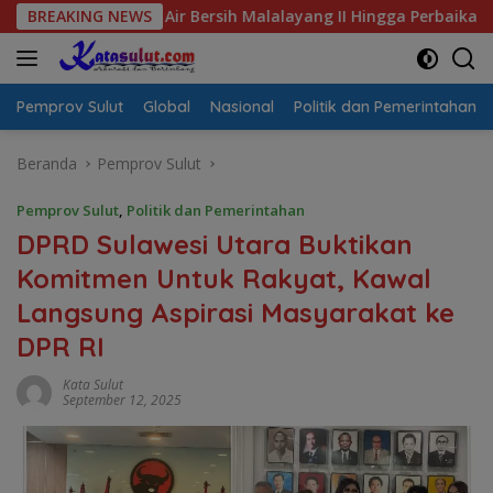
Langsung
isis Air Bersih Malalayang II Hingga Perbaikan Infrastruktur
BREAKING NEWS
ke
konten
Pemprov Sulut
Global
Nasional
Politik dan Pemerintahan
Beranda
Pemprov Sulut
Pemprov Sulut
,
Politik dan Pemerintahan
DPRD Sulawesi Utara Buktikan
Komitmen Untuk Rakyat, Kawal
Langsung Aspirasi Masyarakat ke
DPR RI
Kata Sulut
September 12, 2025