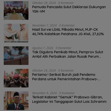
Oktober 28, 2024
0 Komentar
Pemuda Pancasila Sulut Deklarasi Dukungan
YSK-VM
November 7, 2024
0 Komentar
Hasil Survei LSAIL Pilkada Minut, MJP-CK
46,74% Kalahkan Petahana JG-KWL 27,62%
Agustus 7, 2026
0 Komentar
Tak Digubris Pemkab Minut, Pemprov Sulut
Ambil Alih Perbaikan Jalan Rusak Perum
Permata Klabat Paniki Baru
Oktober 24, 2024
0 Komentar
Pertama ! Serikat Buruh jadi Pendemo
Perdana untuk Pemerintahan Prabowo-
Gibran
November 9, 2024
0 Komentar
Terkait Kabinet “Gemuk” Prabowo-Gibran,
Legislator Ini Tanggapan Sulut Lois Schramm