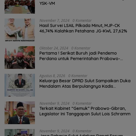
YSK-VM
November 7, 2024
0 Komentar
Hasil Survei LSAIL Pilkada Minut, MJP-CK
46,74% Kalahkan Petahana JG-KWL 27,62%
Oktober 24, 2024
0 Komentar
Pertama ! Serikat Buruh jadi Pendemo
Perdana untuk Pemerintahan Prabowo-
Gibran
Agustus 8, 2026
0 Komentar
Keluarga Besar DPRD Sulut Sampaikan Duka
Mendalam Atas Berpulangnya Kadis
Perkebunan Darwin Muksin
November 9, 2024
0 Komentar
Terkait Kabinet “Gemuk” Prabowo-Gibran,
Legislator Ini Tanggapan Sulut Lois Schramm
November 9, 2024
0 Komentar