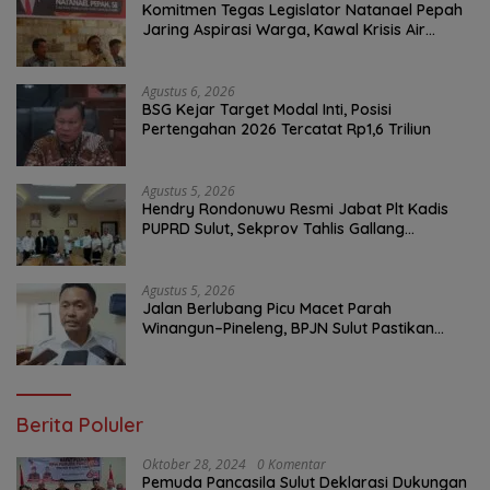
Komitmen Tegas Legislator Natanael Pepah
Jaring Aspirasi Warga, Kawal Krisis Air
Bersih Malalayang II Hingga Perbaikan
Infrastruktur
Agustus 6, 2026
BSG Kejar Target Modal Inti, Posisi
Pertengahan 2026 Tercatat Rp1,6 Triliun
Agustus 5, 2026
Hendry Rondonuwu Resmi Jabat Plt Kadis
PUPRD Sulut, Sekprov Tahlis Gallang
Tekankan Optimalisasi Layanan Publik
Agustus 5, 2026
Jalan Berlubang Picu Macet Parah
Winangun–Pineleng, BPJN Sulut Pastikan
Penambalan Aspal Dimulai Malam Ini
Berita Poluler
Oktober 28, 2024
0 Komentar
Pemuda Pancasila Sulut Deklarasi Dukungan