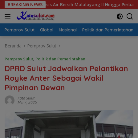
Langsung
al Krisis Air Bersih Malalayang II Hingga Perbaikan Infrastruk
BREAKING NEWS
ke
konten
Pemprov Sulut
Global
Nasional
Politik dan Pemerintahan
Beranda
Pemprov Sulut
Pemprov Sulut
,
Politik dan Pemerintahan
DPRD Sulut Jadwalkan Pelantikan
Royke Anter Sebagai Wakil
Pimpinan Dewan
Kata Sulut
Mei 7, 2025