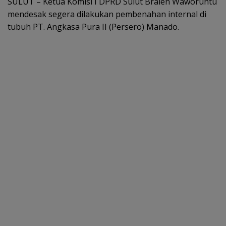
SULUT – Ketua Komisi I DPRD Sulut Braien Waworuntu
mendesak segera dilakukan pembenahan internal di
tubuh PT. Angkasa Pura II (Persero) Manado.