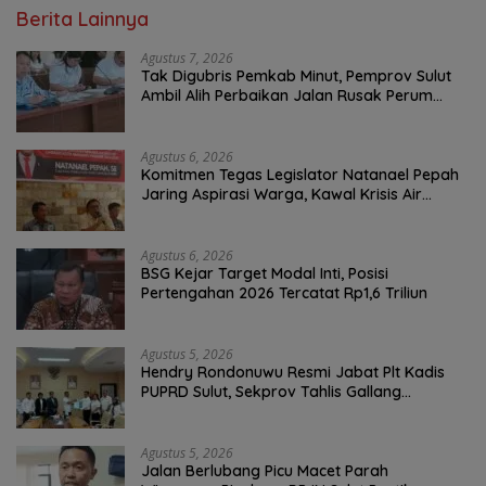
Berita Lainnya
Agustus 7, 2026
Tak Digubris Pemkab Minut, Pemprov Sulut
Ambil Alih Perbaikan Jalan Rusak Perum
Permata Klabat Paniki Baru
Agustus 6, 2026
Komitmen Tegas Legislator Natanael Pepah
Jaring Aspirasi Warga, Kawal Krisis Air
Bersih Malalayang II Hingga Perbaikan
Infrastruktur
Agustus 6, 2026
BSG Kejar Target Modal Inti, Posisi
Pertengahan 2026 Tercatat Rp1,6 Triliun
Agustus 5, 2026
Hendry Rondonuwu Resmi Jabat Plt Kadis
PUPRD Sulut, Sekprov Tahlis Gallang
Tekankan Optimalisasi Layanan Publik
Agustus 5, 2026
Jalan Berlubang Picu Macet Parah