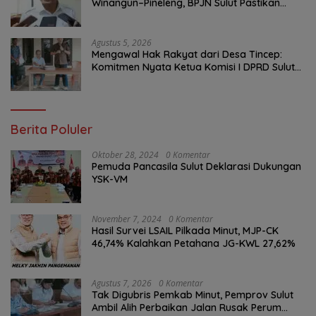
Winangun–Pineleng, BPJN Sulut Pastikan
Penambalan Aspal Dimulai Malam Ini
Agustus 5, 2026
Mengawal Hak Rakyat dari Desa Tincep:
Komitmen Nyata Ketua Komisi I DPRD Sulut
Braien Waworuntu di Garis Depan Aspirasi
Warga
Berita Poluler
Oktober 28, 2024
0 Komentar
Pemuda Pancasila Sulut Deklarasi Dukungan
YSK-VM
November 7, 2024
0 Komentar
Hasil Survei LSAIL Pilkada Minut, MJP-CK
46,74% Kalahkan Petahana JG-KWL 27,62%
Agustus 7, 2026
0 Komentar
Tak Digubris Pemkab Minut, Pemprov Sulut
Ambil Alih Perbaikan Jalan Rusak Perum