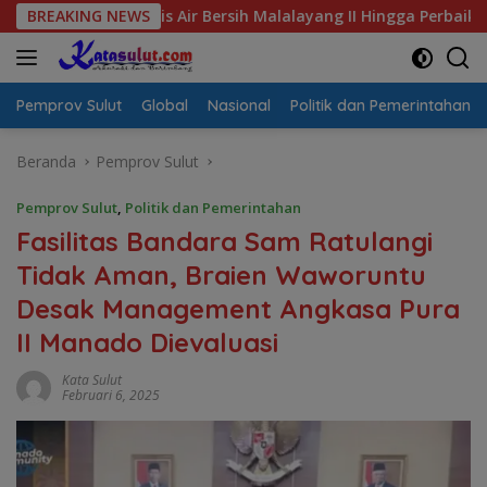
Langsung
risis Air Bersih Malalayang II Hingga Perbaikan Infrastruktur
BREAKING NEWS
ke
konten
Pemprov Sulut
Global
Nasional
Politik dan Pemerintahan
Beranda
Pemprov Sulut
Pemprov Sulut
,
Politik dan Pemerintahan
Fasilitas Bandara Sam Ratulangi
Tidak Aman, Braien Waworuntu
Desak Management Angkasa Pura
II Manado Dievaluasi
Kata Sulut
Februari 6, 2025