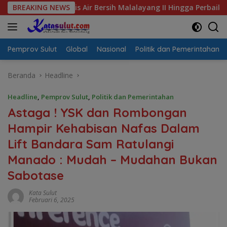
Langsung
risis Air Bersih Malalayang II Hingga Perbaikan Infrastruktur
BREAKING NEWS
ke
konten
Pemprov Sulut
Global
Nasional
Politik dan Pemerintahan
Beranda
Headline
Headline
,
Pemprov Sulut
,
Politik dan Pemerintahan
Astaga ! YSK dan Rombongan
Hampir Kehabisan Nafas Dalam
Lift Bandara Sam Ratulangi
Manado : Mudah – Mudahan Bukan
Sabotase
Kata Sulut
Februari 6, 2025