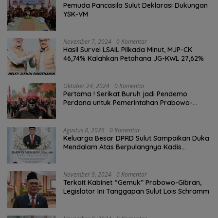
Pemuda Pancasila Sulut Deklarasi Dukungan
YSK-VM
November 7, 2024
0 Komentar
Hasil Survei LSAIL Pilkada Minut, MJP-CK
46,74% Kalahkan Petahana JG-KWL 27,62%
Oktober 24, 2024
0 Komentar
Pertama ! Serikat Buruh jadi Pendemo
Perdana untuk Pemerintahan Prabowo-
Gibran
Agustus 8, 2026
0 Komentar
Keluarga Besar DPRD Sulut Sampaikan Duka
Mendalam Atas Berpulangnya Kadis
Perkebunan Darwin Muksin
November 9, 2024
0 Komentar
Terkait Kabinet “Gemuk” Prabowo-Gibran,
Legislator Ini Tanggapan Sulut Lois Schramm