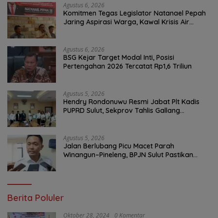
Agustus 6, 2026
Komitmen Tegas Legislator Natanael Pepah
Jaring Aspirasi Warga, Kawal Krisis Air
Bersih Malalayang II Hingga Perbaikan
Infrastruktur
Agustus 6, 2026
BSG Kejar Target Modal Inti, Posisi
Pertengahan 2026 Tercatat Rp1,6 Triliun
Agustus 5, 2026
Hendry Rondonuwu Resmi Jabat Plt Kadis
PUPRD Sulut, Sekprov Tahlis Gallang
Tekankan Optimalisasi Layanan Publik
Agustus 5, 2026
Jalan Berlubang Picu Macet Parah
Winangun–Pineleng, BPJN Sulut Pastikan
Penambalan Aspal Dimulai Malam Ini
Berita Poluler
Oktober 28, 2024
0 Komentar