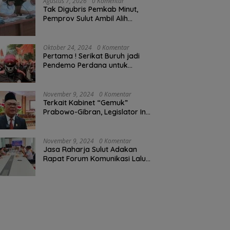
Agustus 7, 2026
0 Komentar
Tak Digubris Pemkab Minut,
Pemprov Sulut Ambil Alih
Perbaikan Jalan Rusak Perum
Permata Klabat Paniki Baru
Oktober 24, 2024
0 Komentar
Pertama ! Serikat Buruh jadi
Pendemo Perdana untuk
Pemerintahan Prabowo-Gibran
November 9, 2024
0 Komentar
Terkait Kabinet “Gemuk”
Prabowo-Gibran, Legislator Ini
Tanggapan Sulut Lois
Schramm
November 9, 2024
0 Komentar
Jasa Raharja Sulut Adakan
Rapat Forum Komunikasi Lalu
Lintas (FKLL) di Kota Tomohon