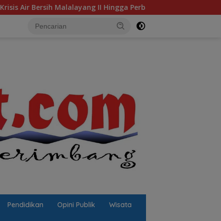
II Hingga Perbaikan Infrastruktur
Jalan Berlubang Picu
Pendidikan
Opini Publik
Wisata