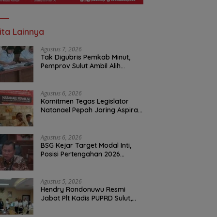
ita Lainnya
Agustus 7, 2026
Tak Digubris Pemkab Minut,
Pemprov Sulut Ambil Alih
Perbaikan Jalan Rusak Perum
Permata Klabat Paniki Baru
Agustus 6, 2026
Komitmen Tegas Legislator
Natanael Pepah Jaring Aspirasi
Warga, Kawal Krisis Air Bersih
Malalayang II Hingga Perbaikan
Infrastruktur
Agustus 6, 2026
BSG Kejar Target Modal Inti,
Posisi Pertengahan 2026
Tercatat Rp1,6 Triliun
Agustus 5, 2026
Hendry Rondonuwu Resmi
Jabat Plt Kadis PUPRD Sulut,
Sekprov Tahlis Gallang
Tekankan Optimalisasi