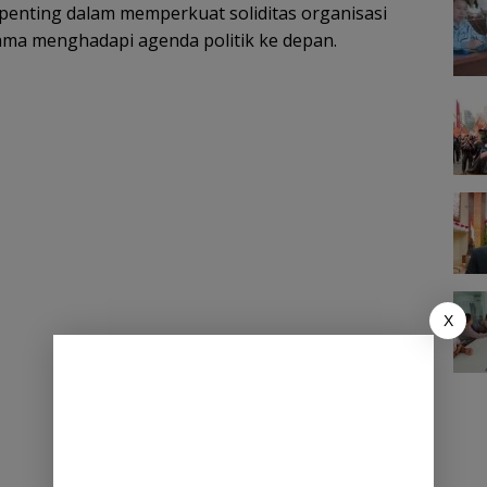
enting dalam memperkuat soliditas organisasi
a menghadapi agenda politik ke depan.
X