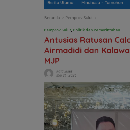
Berita Utama
Minahasa – Tomohon
Beranda
Pemprov Sulut
Pemprov Sulut
,
Politik dan Pemerintahan
Antusias Ratusan Cal
Airmadidi dan Kalaw
MJP
Kata Sulut
Mei 21, 2026