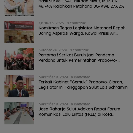
Hasil Survei LSAIL Pilkada Minut, MJP-CK
46,74% Kalahkan Petahana JG-KWL 27,62%
Agustus 6, 2026
0 Komentar
Komitmen Tegas Legislator Natanael Pepah
Jaring Aspirasi Warga, Kawal Krisis Air
Bersih Malalayang II Hingga Perbaikan
Infrastruktur
Oktober 24, 2024
0 Komentar
Pertama ! Serikat Buruh jadi Pendemo
Perdana untuk Pemerintahan Prabowo-
Gibran
November 9, 2024
0 Komentar
Terkait Kabinet “Gemuk” Prabowo-Gibran,
Legislator Ini Tanggapan Sulut Lois Schramm
November 9, 2024
0 Komentar
Jasa Raharja Sulut Adakan Rapat Forum
Komunikasi Lalu Lintas (FKLL) di Kota
Tomohon