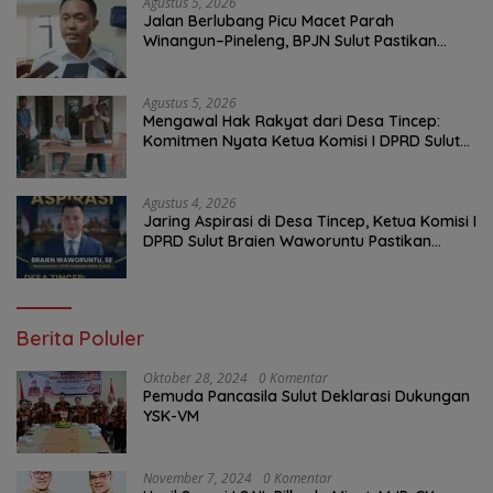
Agustus 5, 2026
Jalan Berlubang Picu Macet Parah
Winangun–Pineleng, BPJN Sulut Pastikan
Penambalan Aspal Dimulai Malam Ini
Agustus 5, 2026
Mengawal Hak Rakyat dari Desa Tincep:
Komitmen Nyata Ketua Komisi I DPRD Sulut
Braien Waworuntu di Garis Depan Aspirasi
Warga
Agustus 4, 2026
Jaring Aspirasi di Desa Tincep, Ketua Komisi I
DPRD Sulut Braien Waworuntu Pastikan
Kawal Tuntas Hak Rakyat
Berita Poluler
Oktober 28, 2024
0 Komentar
Pemuda Pancasila Sulut Deklarasi Dukungan
YSK-VM
November 7, 2024
0 Komentar