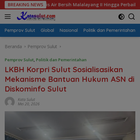
Langsung
Krisis Air Bersih Malalayang II Hingga Perbaikan Infrastruktur
BREAKING NEWS
ke
konten
Pemprov Sulut
Global
Nasional
Politik dan Pemerintahan
Beranda
Pemprov Sulut
Pemprov Sulut
,
Politik dan Pemerintahan
LKBH Korpri Sulut Sosialisasikan
Mekanisme Bantuan Hukum ASN di
Diskominfo Sulut
Kata Sulut
Mei 20, 2026