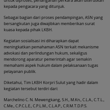
untuk diproses, penanganan perkara akan diteruskan
kepada pengacara yang ditunjuk.
Sebagai bagian dari proses pendampingan, ASN yang
bersangkutan juga diwajibkan memberikan surat
kuasa kepada pihak LKBH.
Kegiatan sosialisasi ini diharapkan dapat
meningkatkan pemahaman ASN terkait mekanisme
advokasi dan perlindungan hukum, sekaligus
mendorong aparatur pemerintah agar semakin
memahami aspek hukum dalam pelaksanaan tugas
pelayanan publik.
Diketahui, Tim LKBH Korpri Sulut yang hadir dalam
kegiatan tersebut terdiri dari:
Marchelino C. N. Mewengkang, S.H., M.Kn., C.L.A., C.T.L.,
C.Me., C.P.C.L.E., C.P.L.M., C.L.A.P., C.R.M.T.D.P.S.