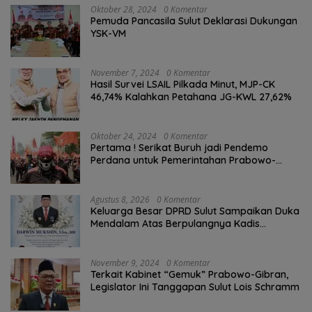
Oktober 28, 2024
0 Komentar
Pemuda Pancasila Sulut Deklarasi Dukungan
YSK-VM
November 7, 2024
0 Komentar
Hasil Survei LSAIL Pilkada Minut, MJP-CK
46,74% Kalahkan Petahana JG-KWL 27,62%
Oktober 24, 2024
0 Komentar
Pertama ! Serikat Buruh jadi Pendemo
Perdana untuk Pemerintahan Prabowo-
Gibran
Agustus 8, 2026
0 Komentar
Keluarga Besar DPRD Sulut Sampaikan Duka
Mendalam Atas Berpulangnya Kadis
Perkebunan Darwin Muksin
November 9, 2024
0 Komentar
Terkait Kabinet “Gemuk” Prabowo-Gibran,
Legislator Ini Tanggapan Sulut Lois Schramm