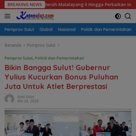
Langsung
 Air Bersih Malalayang II Hingga Perbaikan Infrastruktur
BREAKING NEWS
ke
konten
Pemprov Sulut
Global
Nasional
Politik dan Pemerintahan
Beranda
Pemprov Sulut
Pemprov Sulut
,
Politik dan Pemerintahan
Bikin Bangga Sulut! Gubernur
Yulius Kucurkan Bonus Puluhan
Juta Untuk Atlet Berprestasi
Kata Sulut
Mei 26, 2026