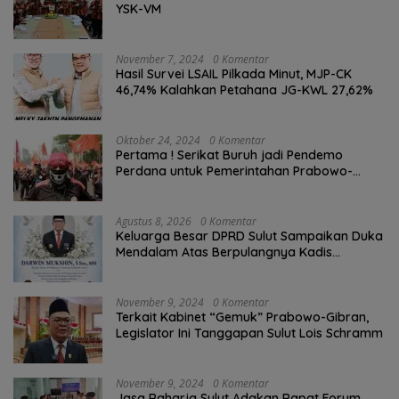
YSK-VM
November 7, 2024
0 Komentar
Hasil Survei LSAIL Pilkada Minut, MJP-CK
46,74% Kalahkan Petahana JG-KWL 27,62%
Oktober 24, 2024
0 Komentar
Pertama ! Serikat Buruh jadi Pendemo
Perdana untuk Pemerintahan Prabowo-
Gibran
Agustus 8, 2026
0 Komentar
Keluarga Besar DPRD Sulut Sampaikan Duka
Mendalam Atas Berpulangnya Kadis
Perkebunan Darwin Muksin
November 9, 2024
0 Komentar
Terkait Kabinet “Gemuk” Prabowo-Gibran,
Legislator Ini Tanggapan Sulut Lois Schramm
November 9, 2024
0 Komentar
Jasa Raharja Sulut Adakan Rapat Forum