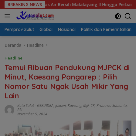
Langsung
Krisis Air Bersih Malalayang II Hingga Perbaikan Infrastruktur
BREAKING NEWS
ke
konten
Pemprov Sulut
Global
Nasional
Politik dan Pemerintahan
Beranda
Headline
Headline
Temui Ribuan Pendukung MJPCK di
Minut, Kaesang Pangarep : Pilih
Nomor Satu Ngak Usah Mikir Yang
Lain
Kata Sulut
-
GERINDRA
,
Jokowi
,
Kaesang
,
MJP-CK
,
Prabowo Subianto
,
PSI
November 5, 2024