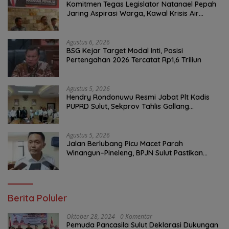
Komitmen Tegas Legislator Natanael Pepah
Jaring Aspirasi Warga, Kawal Krisis Air
Bersih Malalayang II Hingga Perbaikan
Infrastruktur
Agustus 6, 2026
BSG Kejar Target Modal Inti, Posisi
Pertengahan 2026 Tercatat Rp1,6 Triliun
Agustus 5, 2026
Hendry Rondonuwu Resmi Jabat Plt Kadis
PUPRD Sulut, Sekprov Tahlis Gallang
Tekankan Optimalisasi Layanan Publik
Agustus 5, 2026
Jalan Berlubang Picu Macet Parah
Winangun–Pineleng, BPJN Sulut Pastikan
Penambalan Aspal Dimulai Malam Ini
Berita Poluler
Oktober 28, 2024
0 Komentar
Pemuda Pancasila Sulut Deklarasi Dukungan